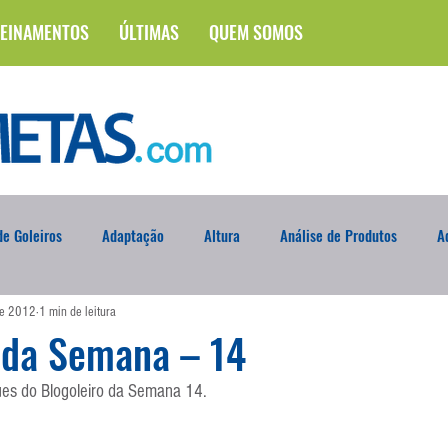
EINAMENTOS
ÚLTIMAS
QUEM SOMOS
e Goleiros
Adaptação
Altura
Análise de Produtos
A
de 2012
1 min de leitura
na
Brasileirão
Campus
Circuito Físico
Cobrança de F
 da Semana – 14
ues do Blogoleiro da Semana 14.
Curso
Defesa da Semana
Deslocamento
DVD
En