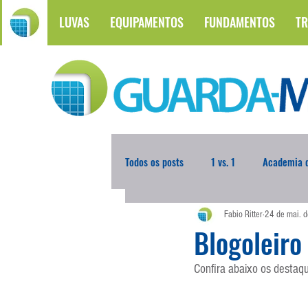
LUVAS
EQUIPAMENTOS
FUNDAMENTOS
TR
Todos os posts
1 vs. 1
Academia d
Fabio Ritter
24 de mai. 
Atualidades
Blogoleiro da Sema
Blogoleiro
Confira abaixo os destaq
Comunicação
Copa do Mundo