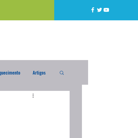
quecimento
Artigos
alta
Compra Exterior
caixada
Enquete