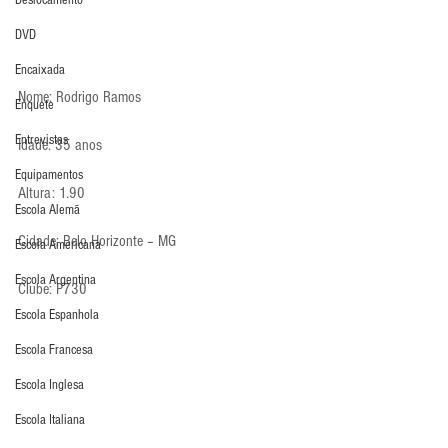
Deslocamento
DVD
Encaixada
Nome: Rodrigo Ramos
Enquete
Entrevistas
Idade: 35 anos
Equipamentos
Altura: 1.90
Escola Alemã
Cidade: Belo Horizonte – MG
Escola Americana
Escola Argentina
Clube: P730
Escola Espanhola
Escola Francesa
Escola Inglesa
Escola Italiana