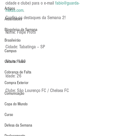
cidade e clube) para o e-mail 
fabio@guarda-
Artigos
metas.com
.
Confira os destaques da Semana 2!
Atualidades
Blogoleiro da Semana
Nome: Filipe Protti
Brasileirão
Cidade: Tabatinga – SP
Campus
Altura: 1.80
Circuito Físico
Cobrança de Falta
Idade: 26
Compra Exterior
Clube: São Lourenço FC / Chelsea FC
Comunicação
Copa do Mundo
Curso
Defesa da Semana