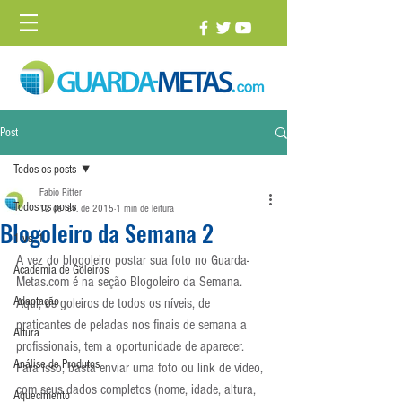
Post
Todos os posts
Fabio Ritter
Todos os posts
12 de fev. de 2015
1 min de leitura
Blogoleiro da Semana 2
1 vs. 1
A vez do blogoleiro postar sua foto no Guarda-
Academia de Goleiros
Metas.com é na seção Blogoleiro da Semana. 
Adaptação
Aqui, os goleiros de todos os níveis, de 
praticantes de peladas nos finais de semana a 
Altura
profissionais, tem a oportunidade de aparecer. 
Análise de Produtos
Para isso, basta enviar uma foto ou link de vídeo, 
com seus dados completos (nome, idade, altura, 
Aquecimento