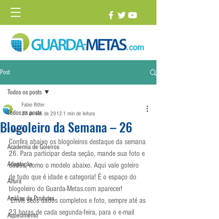
Post
Todos os posts
Fabio Ritter
Todos os posts
27 de set. de 2012
1 min de leitura
Blogoleiro da Semana – 26
1 vs. 1
Confira abaixo os blogoleiros destaque da semana 
Academia de Goleiros
26. Para participar desta seção, mande sua foto e 
Adaptação
dados, como o modelo abaixo. Aqui vale goleiro 
de tudo que é idade e categoria! É o espaço do 
Altura
blogoleiro do Guarda-Metas.com aparecer!
Análise de Produtos
 Envie seus dados completos e foto, sempre até as 
23 horas de cada segunda-feira, para o e-mail 
Aquecimento