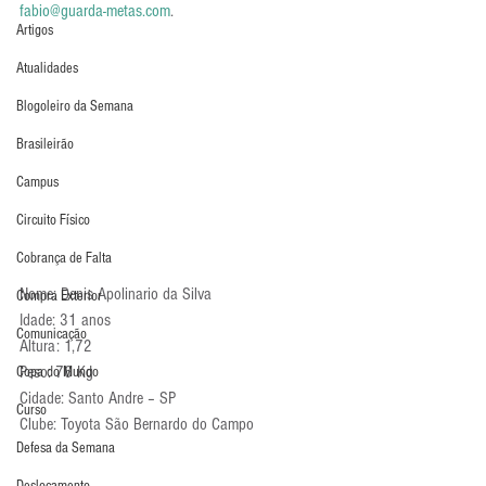
fabio@guarda-metas.com
.  
Artigos
Atualidades
Blogoleiro da Semana
Brasileirão
Campus
Circuito Físico
Cobrança de Falta
Nome: Denis Apolinario da Silva
Compra Exterior
Idade: 31 anos
Comunicação
Altura: 1,72
Peso: 76 Kg
Copa do Mundo
Cidade: Santo Andre – SP
Curso
Clube: Toyota São Bernardo do Campo
Defesa da Semana