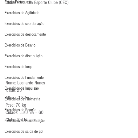
Escola Portuguesa
Clube: Cêilandia Esporte Clube (CEC)
Exercícios de Agilidade
Exercícios de coordenação
Exercícios de deslocamento
Exercícios de Desvio
Exercícios de distribuição
Exercícios de força
Exercícios de Fundamento
Nome: Leonardo Nunes      
Exercícios de Impulsão
Idade: 25     
Altura: 1,87 m
Exercícios de Pliometria
Peso: 70 kg
Exercícios de Reação
Cidade: Luziania – GO
Clube: Sol Nascente 
Exercícios de Recuperação
Exercícios de saída de gol