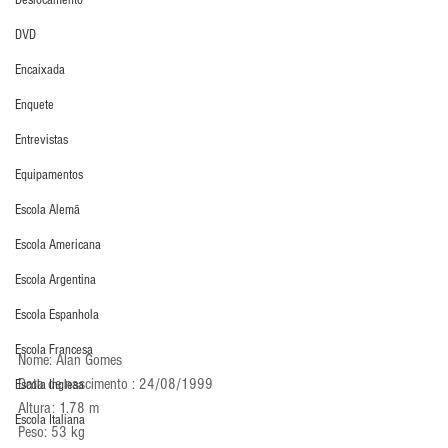
Deslocamento
DVD
Encaixada
Enquete
Entrevistas
Equipamentos
Escola Alemã
Escola Americana
Escola Argentina
Escola Espanhola
Escola Francesa
Nome: Alan Gomes
Data de nascimento : 24/08/1999
Escola Inglesa
Altura: 1.78 m
Escola Italiana
Peso: 53 kg