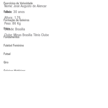
Exercícios de Velocidade
Nome: José Augusto de Alencar
Idade: 30 anos
Falhas
Altura: 1,76
Formação de Goleiros
Peso: 86 Kg
Fotos
Cidade: Brasília
Clube: Minas Brasília Tênis Clube
Fundamentos
Futebol Feminino
Futsal
Giro
Goleiros Históricos
IGM
Jogo com os pés
Lesões
Livro