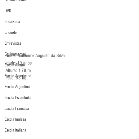
Deslocamento
DVD
Encaixada
Enquete
Entrevistas
Equipamentos
Nome: Guilherme Augusto da Silva
Idade: 19 anos
Escola Alemã
Altura: 1,78 m
Escola Americana
Peso: 98 kg
Escola Argentina
Escola Espanhola
Escola Francesa
Escola Inglesa
Escola Italiana