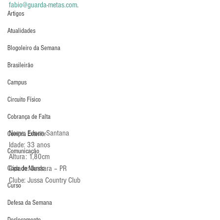
fabio@guarda-metas.com
.
Artigos
Atualidades
Blogoleiro da Semana
Brasileirão
Campus
Circuito Físico
Cobrança de Falta
Nome: Edson Santana
Compra Exterior
Idade: 33 anos
Comunicação
Altura: 1,80cm
Cidade: Jussara – PR
Copa do Mundo
Clube: Jussa Country Club
Curso
Defesa da Semana