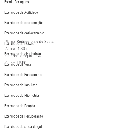
Escola Portuguesa
Exercícios de Agilidade
Exercícios de coordenação
Exercícios de deslocamento
Nome: Rodrigo José de Sousa
Exercícios de Desvio
Altura: 1,80 m
Exercícios de distribuição
Cidade: Jarágua – GO
Clube: LP EC
Exercícios de força
Exercícios de Fundamento
Exercícios de Impulsão
Exercícios de Pliometria
Exercícios de Reação
Exercícios de Recuperação
Exercícios de saída de gol