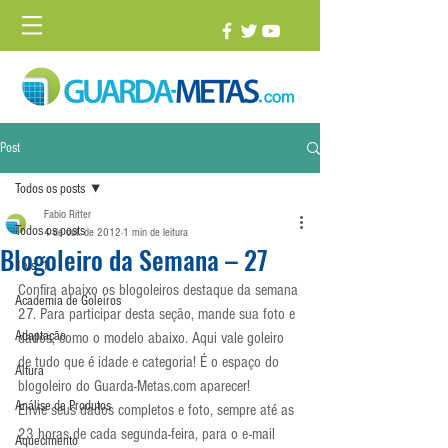
Post
Todos os posts
Fabio Ritter
Todos os posts
4 de out. de 2012
1 min de leitura
Blogoleiro da Semana – 27
1 vs. 1
Confira abaixo os blogoleiros destaque da semana 
Academia de Goleiros
27. Para participar desta seção, mande sua foto e 
Adaptação
dados, como o modelo abaixo. Aqui vale goleiro 
de tudo que é idade e categoria! É o espaço do 
Altura
blogoleiro do Guarda-Metas.com aparecer! 
Análise de Produtos
Envie seus dados completos e foto, sempre até as 
23 horas de cada segunda-feira, para o e-mail 
Aquecimento