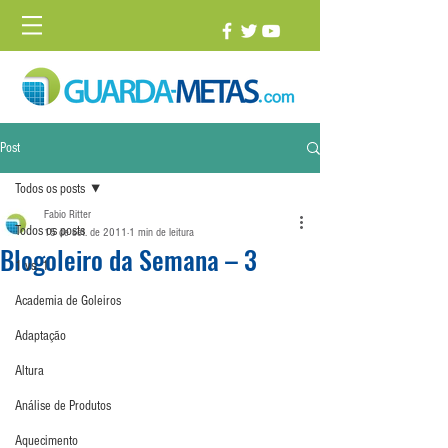
Post
Todos os posts
Fabio Ritter
Todos os posts
15 de set. de 2011
1 min de leitura
Blogoleiro da Semana – 3
1 vs. 1
Academia de Goleiros
Adaptação
Altura
Análise de Produtos
Aquecimento