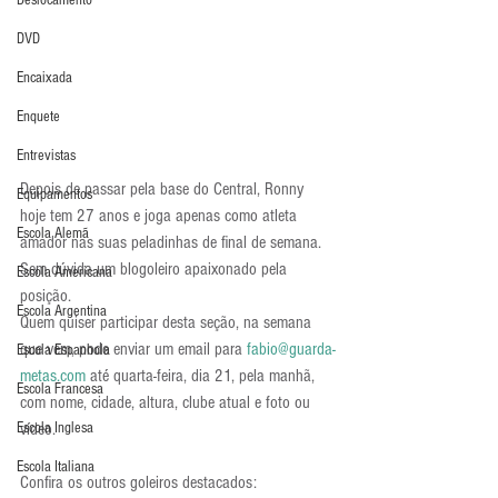
Deslocamento
DVD
Encaixada
Enquete
Entrevistas
Depois de passar pela base do Central, Ronny 
Equipamentos
hoje tem 27 anos e joga apenas como atleta 
Escola Alemã
amador nas suas peladinhas de final de semana. 
Sem dúvida um blogoleiro apaixonado pela 
Escola Americana
posição.
Escola Argentina
Quem quiser participar desta seção, na semana 
que vem, pode enviar um email para 
fabio@guarda-
Escola Espanhola
metas.com
 até quarta-feira, dia 21, pela manhã, 
Escola Francesa
com nome, cidade, altura, clube atual e foto ou 
Escola Inglesa
vídeo.
Escola Italiana
Confira os outros goleiros destacados: