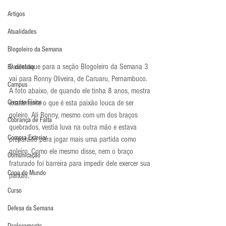
Artigos
Atualidades
Blogoleiro da Semana
O destaque para a seção Blogoleiro da Semana 3 
Brasileirão
vai para Ronny Oliveira, de Caruaru, Pernambuco. 
Campus
A foto abaixo, de quando ele tinha 8 anos, mostra 
Circuito Físico
exatamente o que é esta paixão louca de ser 
goleiro. Ali Ronny, mesmo com um dos braços 
Cobrança de Falta
quebrados, vestia luva na outra mão e estava 
Compra Exterior
preparado para jogar mais uma partida como 
goleiro. Como ele mesmo disse, nem o braço 
Comunicação
fraturado foi barreira para impedir dele exercer sua 
Copa do Mundo
paixão.
Curso
Defesa da Semana