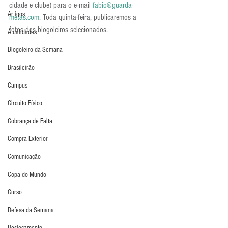
cidade e clube) para o e-mail 
fabio@guarda-
Artigos
metas.com
. Toda quinta-feira, publicaremos a 
fotos dos blogoleiros selecionados.
Atualidades
Blogoleiro da Semana
Brasileirão
Campus
Circuito Físico
Cobrança de Falta
Compra Exterior
Comunicação
Copa do Mundo
Curso
Defesa da Semana