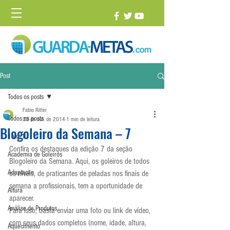
Post
Todos os posts
Fabio Ritter
Todos os posts
23 de out. de 2014
1 min de leitura
Blogoleiro da Semana – 7
1 vs. 1
Confira os destaques da edição 7 da seção 
Academia de Goleiros
Blogoleiro da Semana. Aqui, os goleiros de todos 
Adaptação
os níveis, de praticantes de peladas nos finais de 
semana a profissionais, tem a oportunidade de 
Altura
aparecer.
Análise de Produtos
Para isso, basta enviar uma foto ou link de vídeo, 
com seus dados completos (nome, idade, altura, 
Aquecimento