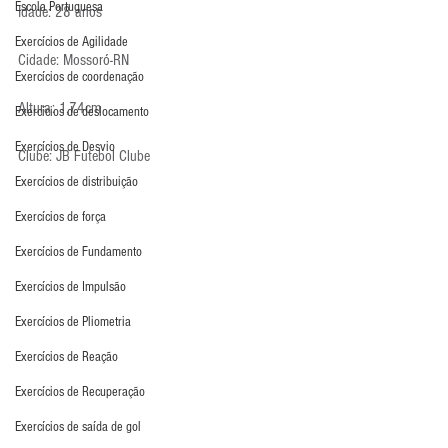
Escola Portuguesa
Idade: 28 anos
Exercícios de Agilidade
Cidade: Mossoró-RN
Exercícios de coordenação
Altura: 1,74cm
Exercícios de deslocamento
Exercícios de Desvio
Clube: JB Futebol Clube
Exercícios de distribuição
Exercícios de força
Exercícios de Fundamento
Exercícios de Impulsão
Exercícios de Pliometria
Exercícios de Reação
Exercícios de Recuperação
Exercícios de saída de gol