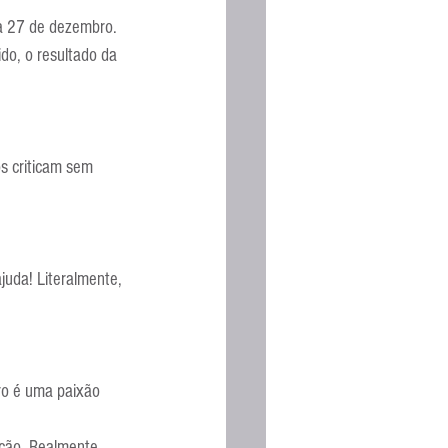
Espanhola
a 27 de dezembro. 
o, o resultado da 
s criticam sem 
uda! Literalmente, 
ro é uma paixão 
ção. Realmente 