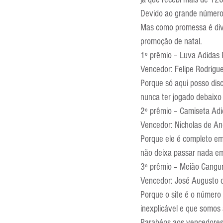
Entrevistas
Equipamentos
Devido ao grande número 
Mas como promessa é divi
promoção de natal.
Escola Francesa
Escola Inglesa
1º prêmio – Luva Adidas
Vencedor: Felipe Rodrigue
Porque só aqui posso disc
nunca ter jogado debaixo 
2º prêmio – Camiseta Adi
Vencedor: Nicholas de An
Porque ele é completo em
não deixa passar nada em
3º prêmio – Meião Cangur
Vencedor: José Augusto d
Porque o site é o número
inexplicável e que somos 
Parabéns aos vencedores