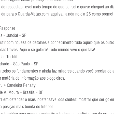
Escola Alemã
Escola Americana
Escola Argentina
Escola 
de respostas, levei mais tempo do que pensei e quase cheguei ao di
da para o Guarda-Metas.com, aqui vai, ainda no dia 26 como prometid
 Response
s – Jundiaí – SP
utir com riqueza de detalhes e conhecimento tudo aquilo que os outro
das traves! Aqui é só goleiro! Todo mundo vive o que fala!
das Techfit
drade – São Paulo – SP
 todos os fundamentos e ainda faz milagres quando você precisa de aj
 matéria de informação aos blogoleiros.
u + Caneleira Penalty
e A. Moura – Brasília – DF
 1 em defender o mais indefensável dos chutes: mostrar que ser golei
a posição mais bonita do futebol.
 e também uma grande saudação a todos que participaram da promo