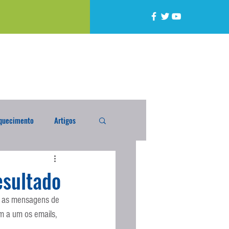
quecimento
Artigos
alta
Compra Exterior
esultado
as as mensagens de 
caixada
Enquete
m a um os emails, 