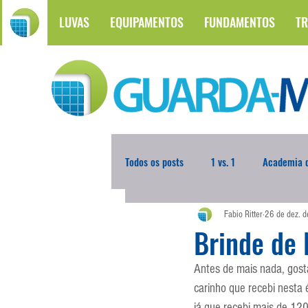
LUVAS
EQUIPAMENTOS
FUNDAMENTOS
TR
Todos os posts
1 vs. 1
Academia d
Fabio Ritter
26 de dez. 
Atualidades
Blogoleiro da Sema
Brinde de
Antes de mais nada, gosta
Comunicação
Copa do Mundo
carinho que recebi nesta 
já que recebi mais de 12