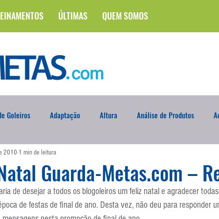
EINAMENTOS
ÚLTIMAS
QUEM SOMOS
e Goleiros
Adaptação
Altura
Análise de Produtos
A
de 2010
1 min de leitura
na
Brasileirão
Campus
Circuito Físico
Cobrança de F
 Natal Guarda-Metas.com – R
ria de desejar a todos os blogoleiros um feliz natal e agradecer tod
Curso
Defesa da Semana
Deslocamento
DVD
En
época de festas de final de ano. Desta vez, não deu para responder u
0 mensagens nesta promoção de final de ano.