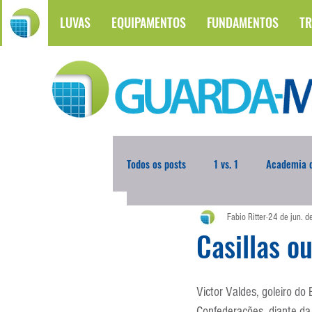
LUVAS
EQUIPAMENTOS
FUNDAMENTOS
TR
Todos os posts
1 vs. 1
Academia d
Fabio Ritter
24 de jun. 
Atualidades
Blogoleiro da Sema
Casillas o
Comunicação
Copa do Mundo
Victor Valdes, goleiro do
Confederações, diante da 