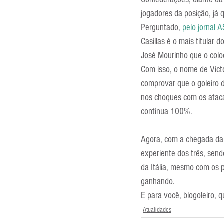
Entrevistas
Equipamentos
jogadores da posição, já q
Perguntado, 
pelo jornal A
Casillas é o mais titular
Escola Francesa
Escola Inglesa
José Mourinho que o colo
Com isso, o nome de Victo
comprovar que o goleiro d
nos choques com os atacan
continua 100%.
Agora, com a chegada da fa
experiente dos três, send
da Itália, mesmo com os p
ganhando.
E para você, blogoleiro, 
Atualidades