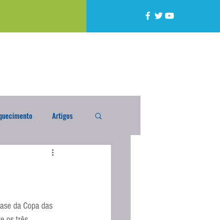
quecimento
Artigos
alta
Compra Exterior
caixada
Enquete
 fase da Copa das 
e os três 