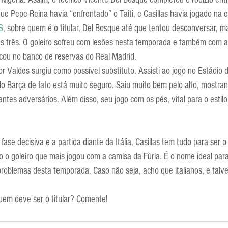
Escola Alemã
Escola Americana
Escola Argentina
Escola 
ue Pepe Reina havia “enfrentado” o Taiti, e Casillas havia jogado na e
S
, sobre quem é o titular, Del Bosque até que tentou desconversar, m
 dos três. O goleiro sofreu com lesões nesta temporada e também com a
cou no banco de reservas do Real Madrid.
r Valdes surgiu como possível substituto. Assisti ao jogo no Estádio 
o Barça de fato está muito seguro. Saiu muito bem pelo alto, mostra
tes adversários. Além disso, seu jogo com os pés, vital para o estilo
se decisiva e a partida diante da Itália, Casillas tem tudo para ser o t
o o goleiro que mais jogou com a camisa da Fúria. É o nome ideal para
roblemas desta temporada. Caso não seja, acho que italianos, e talvez
quem deve ser o titular? Comente!