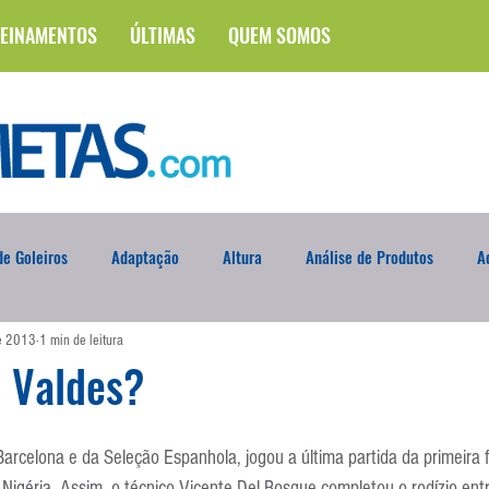
EINAMENTOS
ÚLTIMAS
QUEM SOMOS
e Goleiros
Adaptação
Altura
Análise de Produtos
A
de 2013
1 min de leitura
na
Brasileirão
Campus
Circuito Físico
Cobrança de F
u Valdes?
Curso
Defesa da Semana
Deslocamento
DVD
En
 Barcelona e da Seleção Espanhola, jogou a última partida da primeira
Nigéria. Assim, o técnico Vicente Del Bosque completou o rodízio entr