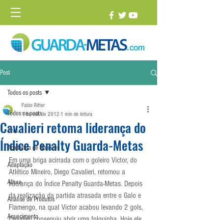
Post
Todos os posts
Fabio Ritter
Todos os posts
1 de out. de 2012
1 min de leitura
Cavalieri retoma liderança do
1 vs. 1
Índice Penalty Guarda-Metas
Academia de Goleiros
Em uma briga acirrada com o goleiro Victor, do 
Adaptação
Atlético Mineiro, Diego Cavalieri, retomou a 
Altura
liderança do Índice Penalty Guarda-Metas. Depois 
da realização da partida atrasada entre o Galo e 
Análise de Produtos
Flamengo, na qual Victor acabou levando 2 gols, 
Aquecimento
Cavalieri conseguiu abrir uma folguinha. Hoje ele 