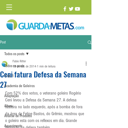
Post
Todos os posts
Fabio Ritter
Todos os posts
13 de out. de 2014
1 min de leitura
Ceni fatura Defesa da Semana
1 vs. 1
27
Academia de Goleiros
Com 52% dos votos, o veterano goleiro Rogério 
Adaptação
Ceni levou a Defesa da Semana 27. A defesa 
Altura
rasteira no lado esquerdo, após a bomba de fora 
da área de Felipe Bastos, do Grêmio, mostrou que 
Análise de Produtos
o goleiro esta com os reflexos em dia. Grande 
Aquecimento
impulsão na defesa também.