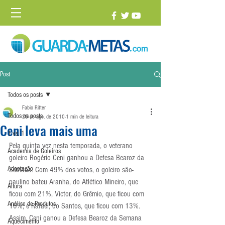
Post
Todos os posts
Fabio Ritter
Todos os posts
28 de ago. de 2010
1 min de leitura
Ceni leva mais uma
1 vs. 1
Pela quinta vez nesta temporada, o veterano 
Academia de Goleiros
goleiro Rogério Ceni ganhou a Defesa Bearoz da 
Adaptação
Semana. Com 49% dos votos, o goleiro são-
paulino bateu Aranha, do Atlético Mineiro, que 
Altura
ficou com 21%, Victor, do Grêmio, que ficou com 
Análise de Produtos
16%, e Rafael, do Santos, que ficou com 13%. 
Assim, Ceni ganou a Defesa Bearoz da Semana 
Aquecimento