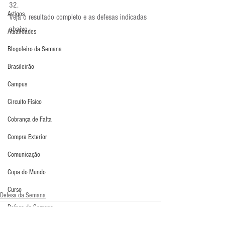
32.
Artigos
Veja o resultado completo e as defesas indicadas 
abaixo.
Atualidades
Blogoleiro da Semana
Brasileirão
Campus
Circuito Físico
Cobrança de Falta
Compra Exterior
Comunicação
Copa do Mundo
Curso
Defesa da Semana
Defesa da Semana