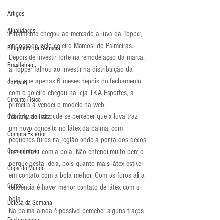
Artigos
Atualidades
Finalmente chegou ao mercado a luva da Topper, 
endossada pelo goleiro Marcos, do Palmeiras. 
Blogoleiro da Semana
Depois de investir forte na remodelação da marca, 
Brasileirão
a Topper falhou ao investir na distribuição da 
luva, que apenas 6 meses depois do fechamento 
Campus
com o goleiro chegou na loja TKA Esportes, a 
Circuito Físico
primeira a vender o modelo na web.
Na foto acima pode-se perceber que a luva traz 
Cobrança de Falta
um novo conceito no látex da palma, com 
Compra Exterior
pequenos furos na região onde a ponta dos dedos 
Comunicação
faz contato com a bola. Não entendi muito bem o 
porque desta ideia, pois quanto mais látex estiver 
Copa do Mundo
em contato com a bola melhor. Com os furos ali a 
Curso
tendência é haver menor contato de látex com a 
bola.
Defesa da Semana
Na palma ainda é possível perceber alguns traços 