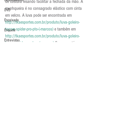
Deslocamento
de costura visando facilitar a fechada da mão. A 
munhqueira é no consagrado elástico com cinta 
DVD
em velcro. A luva pode ser encontrada em 
Encaixada
http://tkaesportes.com.br/produto/luva-goleiro-
topper-spider-pro-pto-(-marcos)
 e também em 
Enquete
http://tkaesportes.com.br/produto/luva-goleiro-
Entrevistas
topper-spider-pro-bco-(-marcos)
.O preço está em 
R$ 169,90.
Equipamentos
Luvas
Escola Alemã
Escola Americana
Escola Argentina
Escola Espanhola
Escola Francesa
Comentários
Escola Inglesa
Escola Italiana