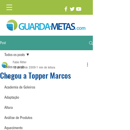
Post
Todos os posts
Fabio Ritter
Todos os posts
12 de jul. de 2009
1 min de leitura
Chegou a Topper Marcos
1 vs. 1
Academia de Goleiros
Adaptação
Altura
Análise de Produtos
Aquecimento