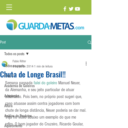
Post
Todos os posts
Fabio Ritter
Todos os posts
8 de jul. de 2014
1 min de leitura
Chuta de Longe Brasil!!
1 vs. 1
Semana passada
 falei do goleiro
 Manuel Neuer, 
Academia de Goleiros
da Alemanha, e seu jeito particular de atuar 
Adaptação
adiantado. Pois bem, no próprio post sugeri que, 
caso atuasse assim contra jogadores com bom 
Altura
chute de longa distância, Neuer poderia se dar mal.
Análise de Produtos
Veja no vídeo abaixo um exemplo do que me 
refiro. O bom jogador do Cruzeiro, Ricardo Goular, 
Aquecimento