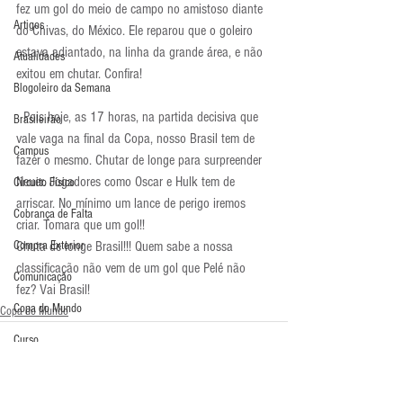
fez um gol do meio de campo no amistoso diante 
Artigos
do Chivas, do México. Ele reparou que o goleiro 
estava adiantado, na linha da grande área, e não 
Atualidades
exitou em chutar. Confira!
Blogoleiro da Semana
  Pois hoje, as 17 horas, na partida decisiva que 
Brasileirão
vale vaga na final da Copa, nosso Brasil tem de 
Campus
fazer o mesmo. Chutar de longe para surpreender 
Neuer. Jogadores como Oscar e Hulk tem de 
Circuito Físico
arriscar. No mínimo um lance de perigo iremos 
Cobrança de Falta
criar. Tomara que um gol!!
Compra Exterior
Chuta de longe Brasil!!! Quem sabe a nossa 
classificação não vem de um gol que Pelé não 
Comunicação
fez? Vai Brasil!
Copa do Mundo
Copa do Mundo
Curso
Defesa da Semana