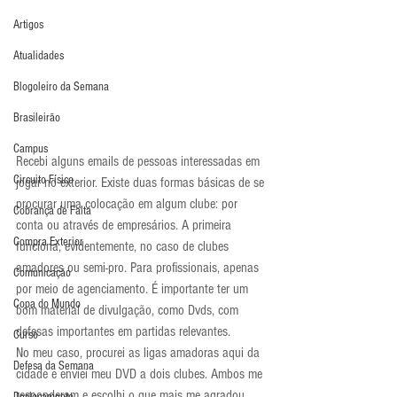
Artigos
Atualidades
Blogoleiro da Semana
Brasileirão
Campus
Recebi alguns emails de pessoas interessadas em 
Circuito Físico
jogar no exterior. Existe duas formas básicas de se 
procurar uma colocação em algum clube: por 
Cobrança de Falta
conta ou através de empresários. A primeira 
Compra Exterior
funciona, evidentemente, no caso de clubes 
amadores ou semi-pro. Para profissionais, apenas 
Comunicação
por meio de agenciamento. É importante ter um 
Copa do Mundo
bom material de divulgação, como Dvds, com 
defesas importantes em partidas relevantes.
Curso
No meu caso, procurei as ligas amadoras aqui da 
Defesa da Semana
cidade e enviei meu DVD a dois clubes. Ambos me 
responderam e escolhi o que mais me agradou. 