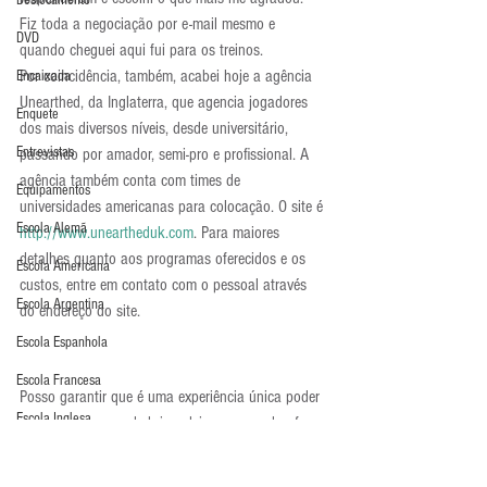
Deslocamento
Fiz toda a negociação por e-mail mesmo e 
DVD
quando cheguei aqui fui para os treinos.
Por coincidência, também, acabei hoje a agência 
Encaixada
Unearthed, da Inglaterra, que agencia jogadores 
Enquete
dos mais diversos níveis, desde universitário, 
Entrevistas
passando por amador, semi-pro e profissional. A 
agência também conta com times de 
Equipamentos
universidades americanas para colocação. O site é 
Escola Alemã
http://www.uneartheduk.com
. Para maiores 
detalhes quanto aos programas oferecidos e os 
Escola Americana
custos, entre em contato com o pessoal através 
Escola Argentina
do endereço do site.
Escola Espanhola
Escola Francesa
Posso garantir que é uma experiência única poder 
Escola Inglesa
jogar, mesmo que de brincadeira, no mundo afora. 
Já pude ter a experiência de disputar uma liga nos 
Escola Italiana
Estados Unidos, fazer o Campus na Espanha e 