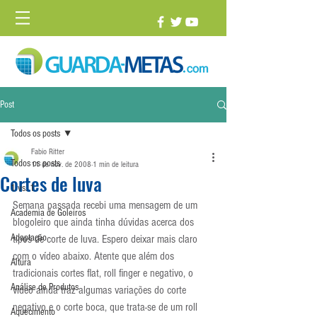
Post
Todos os posts
Fabio Ritter
Todos os posts
11 de nov. de 2008
1 min de leitura
Cortes de luva
1 vs. 1
Semana passada recebi uma mensagem de um 
Academia de Goleiros
blogoleiro que ainda tinha dúvidas acerca dos 
Adaptação
tipos de corte de luva. Espero deixar mais claro 
com o vídeo abaixo. Atente que além dos 
Altura
tradicionais cortes flat, roll finger e negativo, o 
Análise de Produtos
vídeo ainda traz algumas variações do corte 
negativo e o corte boca, que trata-se de um roll 
Aquecimento