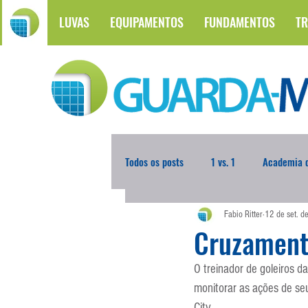
LUVAS
EQUIPAMENTOS
FUNDAMENTOS
TR
Todos os posts
1 vs. 1
Academia d
Fabio Ritter
12 de set. 
Atualidades
Blogoleiro da Sema
Cruzament
O treinador de goleiros d
Comunicação
Copa do Mundo
monitorar as ações de se
City.