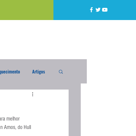
quecimento
Artigos
alta
Compra Exterior
ara melhor 
caixada
Enquete
n Amos, do Hull 