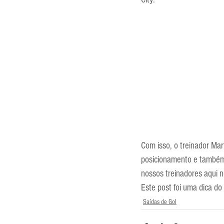
Entrevistas
Equipamentos
Escola Francesa
Escola Inglesa
Com isso, o treinador Mar
posicionamento e também
nossos treinadores aqui no
Este post foi uma dica do
Saídas de Gol