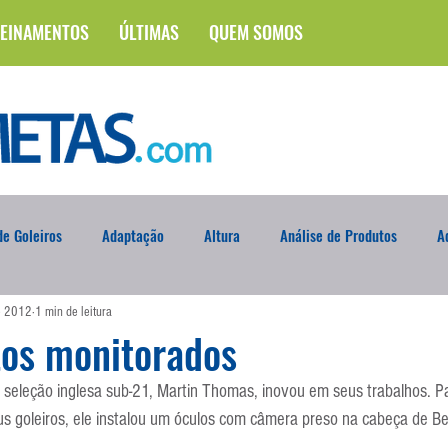
EINAMENTOS
ÚLTIMAS
QUEM SOMOS
e Goleiros
Adaptação
Altura
Análise de Produtos
A
de 2012
1 min de leitura
na
Brasileirão
Campus
Circuito Físico
Cobrança de F
os monitorados
a seleção inglesa sub-21, Martin Thomas, inovou em seus trabalhos. P
Curso
Defesa da Semana
Deslocamento
DVD
En
us goleiros, ele instalou um óculos com câmera preso na cabeça de Be