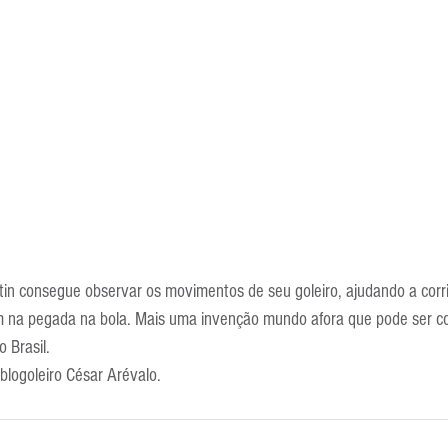
Escola Alemã
Escola Americana
Escola Argentina
Escola 
tin consegue observar os movimentos de seu goleiro, ajudando a corri
 na pegada na bola. Mais uma invenção mundo afora que pode ser co
 Brasil.
 blogoleiro César Arévalo.