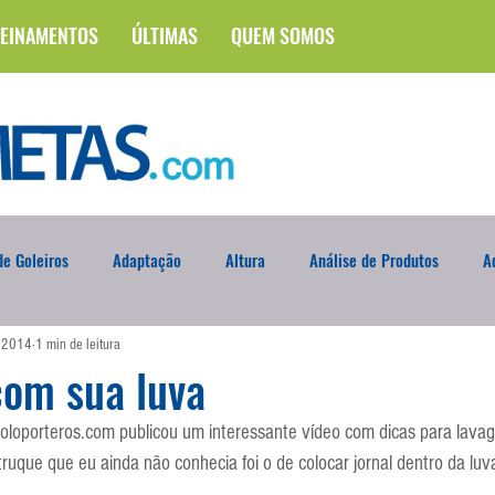
EINAMENTOS
ÚLTIMAS
QUEM SOMOS
e Goleiros
Adaptação
Altura
Análise de Produtos
A
e 2014
1 min de leitura
na
Brasileirão
Campus
Circuito Físico
Cobrança de F
com sua luva
 Soloporteros.com publicou um interessante vídeo com dicas para lav
Curso
Defesa da Semana
Deslocamento
DVD
En
truque que eu ainda não conhecia foi o de colocar jornal dentro da luv