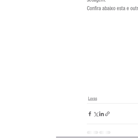
Entrevistas
Equipamentos
Confira abaixo esta e out
Escola Francesa
Escola Inglesa
Luvas