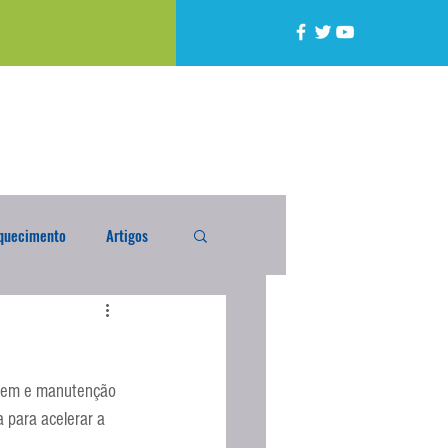
quecimento
Artigos
alta
Compra Exterior
agem e manutenção 
caixada
Enquete
a para acelerar a 