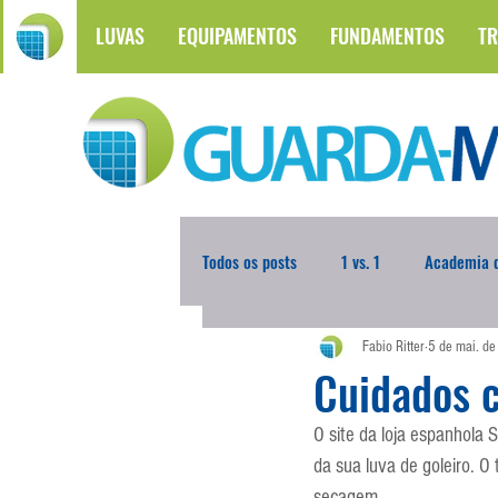
LUVAS
EQUIPAMENTOS
FUNDAMENTOS
TR
Todos os posts
1 vs. 1
Academia d
Fabio Ritter
5 de mai. d
Atualidades
Blogoleiro da Sema
Cuidados 
O site da loja espanhola
Comunicação
Copa do Mundo
da sua luva de goleiro. O 
secagem.