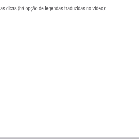
Escola Alemã
Escola Americana
Escola Argentina
Escola 
ras dicas (há opção de legendas traduzidas no vídeo):