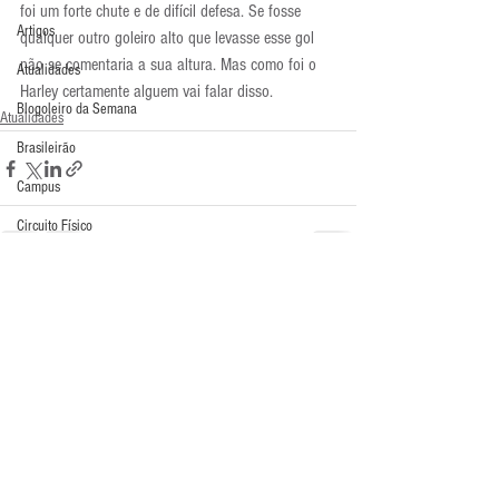
foi um forte chute e de difícil defesa. Se fosse 
Artigos
qualquer outro goleiro alto que levasse esse gol 
não se comentaria a sua altura. Mas como foi o 
Atualidades
Harley certamente alguem vai falar disso.
Blogoleiro da Semana
Atualidades
Brasileirão
Campus
Circuito Físico
Cobrança de Falta
Compra Exterior
Comentários
Comunicação
Copa do Mundo
Escreva um comentário
Curso
Defesa da Semana