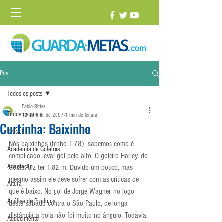
Post
Todos os posts
Fabio Ritter
Todos os posts
12 de mai. de 2007
1 min de leitura
Curtinha: Baixinho
1 vs. 1
Nós baixinhos (tenho 1,78)  sabemos como é 
Academia de Goleiros
complicado levar gol pelo alto. O goleiro Harley, do 
Adaptação
Goiás, diz ter 1,82 m. Duvido um pouco, mas 
mesmo assim ele deve sofrer com as críticas de 
Altura
que é baixo. No gol de Jorge Wagner, no jogo 
Análise de Produtos
deste sábado contra o São Paulo, de longa 
distância a bola não foi muito no ângulo. Todavia, 
Aquecimento