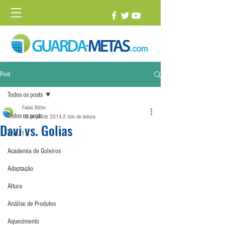
Post
Todos os posts
Fabio Ritter
Todos os posts
10 de jul. de 2014
2 min de leitura
Davi vs. Golias
1 vs. 1
Academia de Goleiros
Adaptação
Altura
Análise de Produtos
Aquecimento