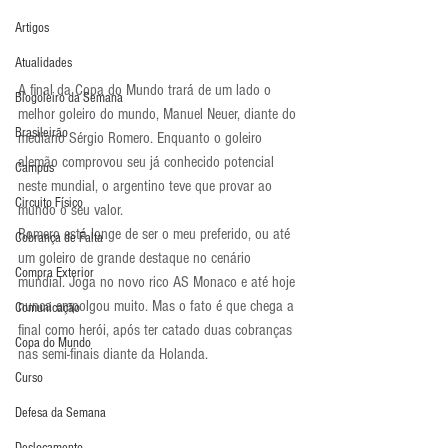
Artigos
Atualidades
A final da Copa do Mundo trará de um lado o 
Blogoleiro da Semana
melhor goleiro do mundo, Manuel Neuer, diante do 
Brasileirão
mediano Sérgio Romero. Enquanto o goleiro 
alemão comprovou seu já conhecido potencial 
Campus
neste mundial, o argentino teve que provar ao 
Circuito Físico
mundo o seu valor.
Romero está longe de ser o meu preferido, ou até 
Cobrança de Falta
um goleiro de grande destaque no cenário 
Compra Exterior
mundial. Joga no novo rico AS Monaco e até hoje 
nunca empolgou muito. Mas o fato é que chega a 
Comunicação
final como herói, após ter catado duas cobranças 
Copa do Mundo
nas semi-finais diante da Holanda.
Curso
Defesa da Semana