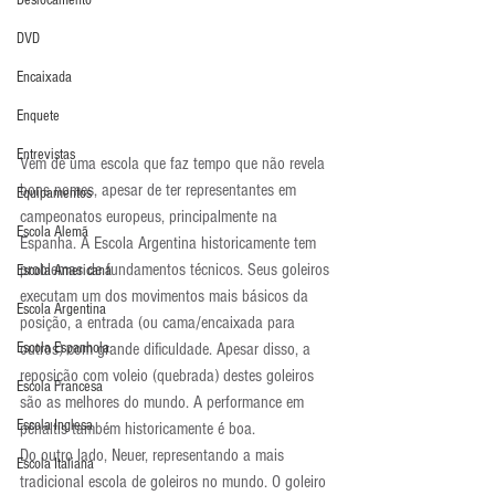
Deslocamento
DVD
Encaixada
Enquete
Entrevistas
Vem de uma escola que faz tempo que não revela 
bons nomes, apesar de ter representantes em 
Equipamentos
campeonatos europeus, principalmente na 
Escola Alemã
Espanha. A Escola Argentina historicamente tem 
problemas de fundamentos técnicos. Seus goleiros 
Escola Americana
executam um dos movimentos mais básicos da 
Escola Argentina
posição, a entrada (ou cama/encaixada para 
Escola Espanhola
outros) com grande dificuldade. Apesar disso, a 
reposição com voleio (quebrada) destes goleiros 
Escola Francesa
são as melhores do mundo. A performance em 
Escola Inglesa
pênaltis também historicamente é boa.
Do outro lado, Neuer, representando a mais 
Escola Italiana
tradicional escola de goleiros no mundo. O goleiro 