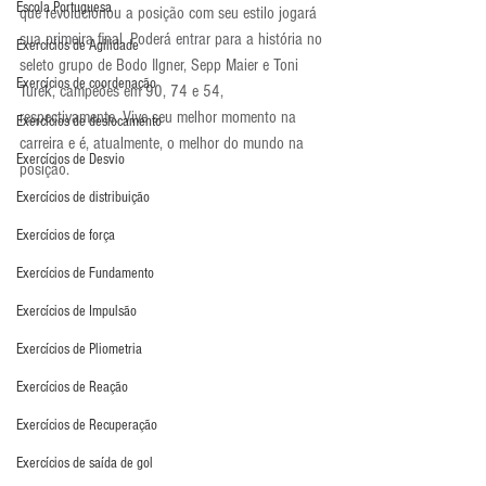
Escola Portuguesa
que revolucionou a posição com seu estilo jogará 
sua primeira final. Poderá entrar para a história no 
Exercícios de Agilidade
seleto grupo de Bodo Ilgner, Sepp Maier e Toni 
Exercícios de coordenação
Turek, campeões em 90, 74 e 54, 
respectivamente. Vive seu melhor momento na 
Exercícios de deslocamento
carreira e é, atualmente, o melhor do mundo na 
Exercícios de Desvio
posição.
Exercícios de distribuição
Exercícios de força
Exercícios de Fundamento
Exercícios de Impulsão
Exercícios de Pliometria
Exercícios de Reação
Exercícios de Recuperação
Exercícios de saída de gol