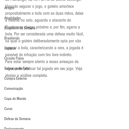
Visando segurar o jogo, o goleiro amortece 
Artigos
propositalmente a bola com as duas mãos, deixa 
Atualidades
a mesma no solo, aguarda o atacante do 
Fluminense chegar próximo e, por fim, agarra a 
Blogoleiro da Semana
bola. Por ser considerada uma defesa muito fácil, 
Brasileirão
na qual o goleiro deliberadamente opta por não 
agarrar a bola, caracterizando a cera, a jogada é 
Campus
passível de infração com tiro livre indireto.
Circuito Físico
Para estar sempre atento a essas ameaças da 
regra, evite praticar tal jogada em seu jogo. Veja 
Cobrança de Falta
abaixo a análise completa.
Compra Exterior
Comunicação
Copa do Mundo
Curso
Defesa da Semana