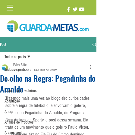
Post
Todos os posts
Fabio Ritter
Todos os posts
5 de nov. de 2013
1 min de leitura
De olho na Regra: Pegadinha do
1 vs. 1
Arnaldo
Academia de Goleiros
Trazendo mais uma vez ao blogoleiro curiosidades 
Adaptação
sobre a regra de futebol que envolvam o goleiro, 
Altura
busquei na Pegadinha do Arnaldo, do Programa 
Bem Amigos do Sportv, o post dessa semana. Ela 
Análise de Produtos
trata de um movimento que o goleiro Paulo Victor, 
Aquecimento
do Flamengo, fez no Fla-Flu do último domingo.