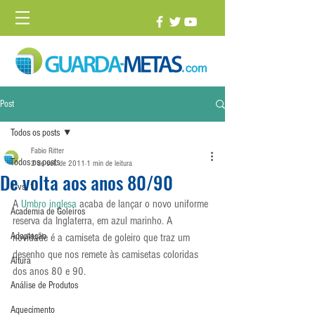
Post
Todos os posts
Fabio Ritter
Todos os posts
2 de set. de 2011
1 min de leitura
De volta aos anos 80/90
1 vs. 1
A 
Umbro inglesa
 acaba de lançar o novo uniforme 
Academia de Goleiros
reserva da Inglaterra, em azul marinho. A 
Adaptação
novidade é a camiseta de goleiro que traz um 
desenho que nos remete às camisetas coloridas 
Altura
dos anos 80 e 90.
Análise de Produtos
Aquecimento