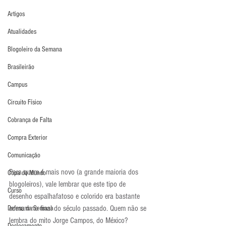
Artigos
Atualidades
Blogoleiro da Semana
Brasileirão
Campus
Circuito Físico
Cobrança de Falta
Compra Exterior
Comunicação
Para quem é mais novo (a grande maioria dos 
Copa do Mundo
blogoleiros), vale lembrar que este tipo de 
Curso
desenho espalhafatoso e colorido era bastante 
comum no final do século passado. Quem não se 
Defesa da Semana
lembra do mito Jorge Campos, do México?