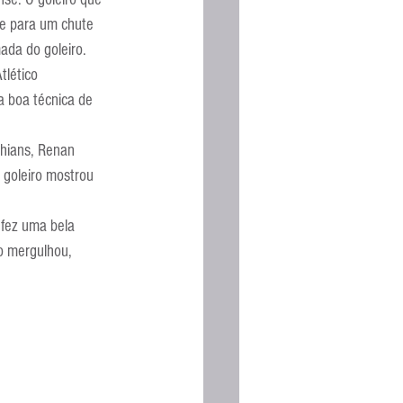
Espanhola
le para um chute 
ada do goleiro.
lético 
a boa técnica de 
thians, Renan 
 goleiro mostrou 
 fez uma bela 
o mergulhou, 