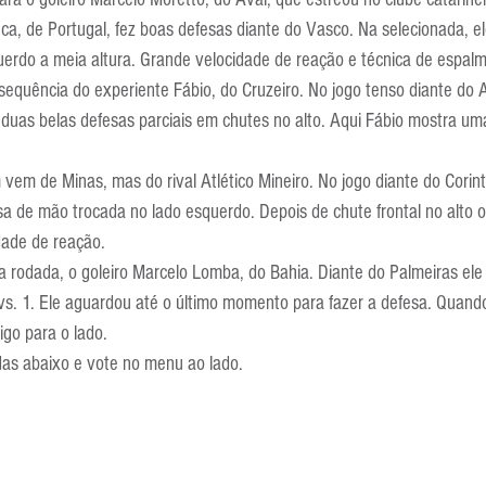
Escola Alemã
Escola Americana
Escola Argentina
Escola 
a, de Portugal, fez boas defesas diante do Vasco. Na selecionada, e
querdo a meia altura. Grande velocidade de reação e técnica de espalm
quência do experiente Fábio, do Cruzeiro. No jogo tenso diante do At
 duas belas defesas parciais em chutes no alto. Aqui Fábio mostra um
vem de Minas, mas do rival Atlético Mineiro. No jogo diante do Corin
sa de mão trocada no lado esquerdo. Depois de chute frontal no alto o
dade de reação.
a rodada, o goleiro Marcelo Lomba, do Bahia. Diante do Palmeiras ele
s. 1. Ele aguardou até o último momento para fazer a defesa. Quand
go para o lado.
das abaixo e vote no menu ao lado.