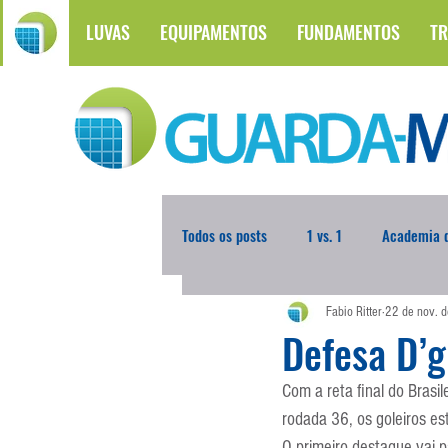
LUVAS
EQUIPAMENTOS
FUNDAMENTOS
TR
Todos os posts
1 vs. 1
Academia d
Fabio Ritter
22 de nov. 
Atualidades
Blogoleiro da Sema
Defesa D’
Com a reta final do Brasi
Comunicação
Copa do Mundo
rodada 36, os goleiros e
O primeiro destaque vai p