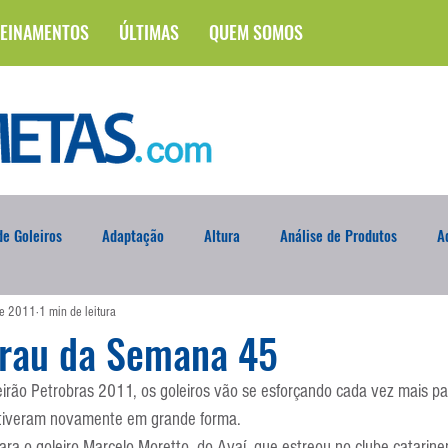
EINAMENTOS
ÚLTIMAS
QUEM SOMOS
e Goleiros
Adaptação
Altura
Análise de Produtos
A
de 2011
1 min de leitura
na
Brasileirão
Campus
Circuito Físico
Cobrança de F
grau da Semana 45
leirão Petrobras 2011, os goleiros vão se esforçando cada vez mais par
Curso
Defesa da Semana
Deslocamento
DVD
En
stiveram novamente em grande forma.
ara o goleiro Marcelo Moretto, do Avaí, que estreou no clube catarine