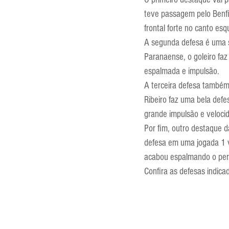
Entrevistas
Equipamentos
teve passagem pelo Benfic
frontal forte no canto es
A segunda defesa é uma se
Escola Francesa
Escola Inglesa
Paranaense, o goleiro faz
espalmada e impulsão.
A terceira defesa também 
Ribeiro faz uma bela defe
grande impulsão e veloci
Por fim, outro destaque d
defesa em uma jogada 1 v
acabou espalmando o peri
Confira as defesas indica