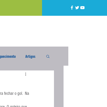
quecimento
Artigos
alta
Compra Exterior
a fechar o gol.  Na 
caixada
Enquete
nse. O goleiro que 