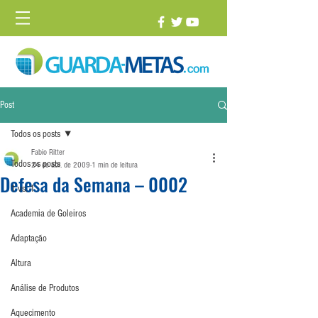
Post
Todos os posts
Fabio Ritter
Todos os posts
24 de abr. de 2009
1 min de leitura
Defesa da Semana – 0002
1 vs. 1
Academia de Goleiros
Adaptação
Altura
Análise de Produtos
Aquecimento