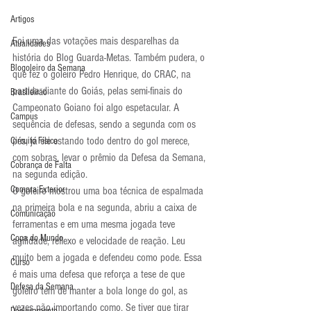
Artigos
Foi uma das votações mais desparelhas da 
Atualidades
história do Blog Guarda-Metas. Também pudera, o 
Blogoleiro da Semana
que fez o goleiro Pedro Henrique, do CRAC, na 
partida diante do Goiás, pelas semi-finais do 
Brasileirão
Campeonato Goiano foi algo espetacular. A 
Campus
sequência de defesas, sendo a segunda com os 
pés, já ele estando todo dentro do gol merece, 
Circuito Físico
com sobras, levar o prêmio da Defesa da Semana, 
Cobrança de Falta
na segunda edição.
Compra Exterior
O goleiro mostrou uma boa técnica de espalmada 
na primeira bola e na segunda, abriu a caixa de 
Comunicação
ferramentas e em uma mesma jogada teve 
Copa do Mundo
agilidade, reflexo e velocidade de reação. Leu 
muito bem a jogada e defendeu como pode. Essa 
Curso
é mais uma defesa que reforça a tese de que 
Defesa da Semana
goleiro tem de manter a bola longe do gol, as 
vezes não importando como. Se tiver que tirar 