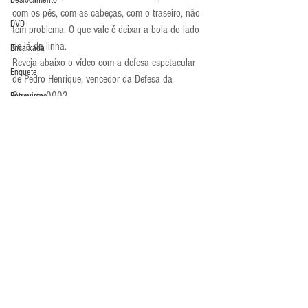
Deslocamento
com os pés, com as cabeças, com o traseiro, não 
DVD
tem problema. O que vale é deixar a bola do lado 
de lá da linha.
Encaixada
Reveja abaixo o vídeo com a defesa espetacular 
Enquete
de Pedro Henrique, vencedor da Defesa da 
Semana 0002.
Entrevistas
Equipamentos
Defesa da Semana
Escola Alemã
Escola Americana
Escola Argentina
Escola Espanhola
Escola Francesa
Comentários
Escola Inglesa
Escola Italiana
Escreva um comentário