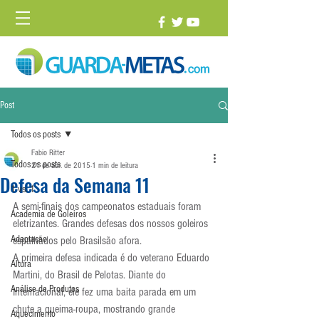
Post
Todos os posts
Fabio Ritter
Todos os posts
21 de abr. de 2015
1 min de leitura
Defesa da Semana 11
1 vs. 1
A semi-finais dos campeonatos estaduais foram 
Academia de Goleiros
eletrizantes. Grandes defesas dos nossos goleiros 
Adaptação
espalhados pelo Brasilsão afora.
A primeira defesa indicada é do veterano Eduardo 
Altura
Martini, do Brasil de Pelotas. Diante do 
Análise de Produtos
Internacional, ele fez uma baita parada em um 
chute a queima-roupa, mostrando grande 
Aquecimento