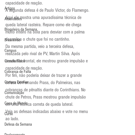
capacidade de reação.
Artigos
A segunda defesa é de Paulo Victor, do Flamengo. 
Aqui ele mostra uma apuradíssima técnica de 
Atualidades
queda lateral rasteira. Repare como ele chega 
Blogoleiro da Semana
muito inteiro na bola para desviar com a palma 
das mãos o chute que foi no cantinho.
Brasileirão
Da mesma partida, veio a terceira defesa, 
Campus
realizada pelo rival de PV, Martin Silva. Após 
conclusão frontal, ele mostrou grande impulsão e 
Circuito Físico
capacidade de reação.
Cobrança de Falta
Por fim, não poderia deixar de trazer a grande 
Compra Exterior
defesa de Fernando Prass, do Palmeiras, nas 
cobranças de pênaltis diante do Corinthians. No 
Comunicação
chute de Petros, Prass mostrou grande impulsão 
Copa do Mundo
em uma técnica correta de queda lateral.
Veja as defesas indicadas abaixo e vote no menu 
Curso
ao lado.
Defesa da Semana