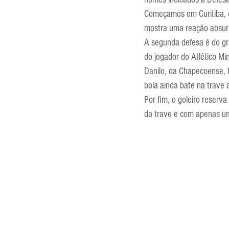
Entrevistas
Equipamentos
Começamos em Curitiba, on
mostra uma reação absur
A segunda defesa é do gra
Escola Francesa
Escola Inglesa
do jogador do Atlético Min
Danilo, da Chapecoense, 
bola ainda bate na trave 
Por fim, o goleiro reserva
da trave e com apenas um