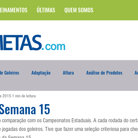
EINAMENTOS
ÚLTIMAS
QUEM SOMOS
e Goleiros
Adaptação
Altura
Análise de Produtos
A
de 2015
1 min de leitura
na
Brasileirão
Campus
Circuito Físico
Cobrança de F
 Semana 15
em comparação com os Campeonatos Estaduais. A cada rodada do cert
Curso
Defesa da Semana
Deslocamento
DVD
En
jogadas dos goleiros. Tive que fazer uma seleção criteriosa para che
a da Semana 15.