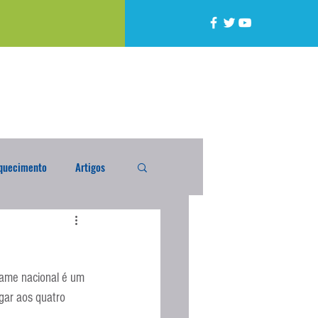
quecimento
Artigos
alta
Compra Exterior
ame nacional é um 
caixada
Enquete
gar aos quatro 