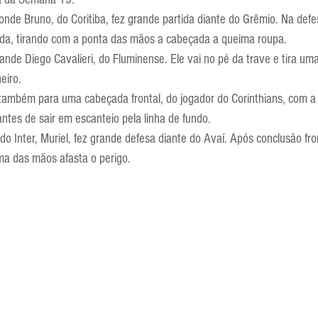
Escola Alemã
Escola Americana
Escola Argentina
Escola 
de Bruno, do Coritiba, fez grande partida diante do Grêmio. Na defes
da, tirando com a ponta das mãos a cabeçada a queima roupa.
nde Diego Cavalieri, do Fluminense. Ele vai no pé da trave e tira uma
eiro.
também para uma cabeçada frontal, do jogador do Corinthians, com a
antes de sair em escanteio pela linha de fundo.
 do Inter, Muriel, fez grande defesa diante do Avaí. Após conclusão fron
a das mãos afasta o perigo.