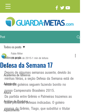
Post
Todos os posts
Fabio Ritter
Todos os posts
23 de jun. de 2015
1 min de leitura
Defesa da Semana 17
1 vs. 1
Depois de algumas semanas ausente, devido às 
Academia de Goleiros
minhas férias, a seção Defesa da Semana está de 
Adaptação
volta. Os goleiros seguem fazendo bonito no 
nosso Campeonato Brasileiro 2015.
Altura
Da partida entre Grêmio e Palmeiras trazemos as 
Análise de Produtos
duas primeiras defesas indicadas. O goleiro 
reserva do Grêmio, Tiago, que substitui o titular 
Aquecimento