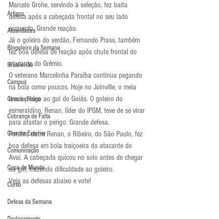
Marcelo Grohe, servindo à seleção, fez baita 
Artigos
defesa após a cabeçada frontal no seu lado 
esquerdo. Grande reação.
Atualidades
Já o goleiro do verdão, Fernando Prass, também 
Blogoleiro da Semana
fez boa defesa de reação após chute frontal do 
atacante do Grêmio.
Brasileirão
O veterano Marcelinha Paraíba continua pegando 
Campus
na bola como poucos. Hoje no Joinville, o meia 
levou perigo ao gol do Goiás. O goleiro do 
Circuito Físico
esmeraldino, Renan, líder do IPGM, teve de se virar 
Cobrança de Falta
para afastar o perigo. Grande defesa.
Compra Exterior
Por fim, outro Renan, o Ribeiro, do São Paulo, fez 
boa defesa em bola traiçoeira do atacante do 
Comunicação
Avaí. A cabeçada quicou no solo antes de chegar 
Copa do Mundo
ao gol, trazendo dificuldade ao goleiro.
Veja as defesas abaixo e vote!
Curso
Defesa da Semana