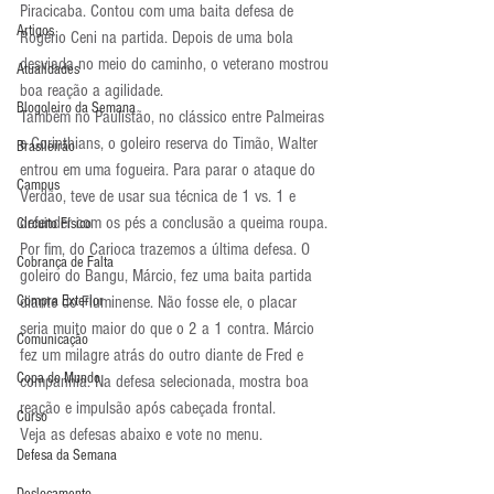
Piracicaba. Contou com uma baita defesa de 
Artigos
Rogério Ceni na partida. Depois de uma bola 
desviada no meio do caminho, o veterano mostrou 
Atualidades
boa reação a agilidade.
Blogoleiro da Semana
Também no Paulistão, no clássico entre Palmeiras 
e Corinthians, o goleiro reserva do Timão, Walter 
Brasileirão
entrou em uma fogueira. Para parar o ataque do 
Campus
Verdão, teve de usar sua técnica de 1 vs. 1 e 
defender com os pés a conclusão a queima roupa.
Circuito Físico
Por fim, do Carioca trazemos a última defesa. O 
Cobrança de Falta
goleiro do Bangu, Márcio, fez uma baita partida 
Compra Exterior
diante do Fluminense. Não fosse ele, o placar 
seria muito maior do que o 2 a 1 contra. Márcio 
Comunicação
fez um milagre atrás do outro diante de Fred e 
Copa do Mundo
companhia. Na defesa selecionada, mostra boa 
reação e impulsão após cabeçada frontal.
Curso
Veja as defesas abaixo e vote no menu.
Defesa da Semana