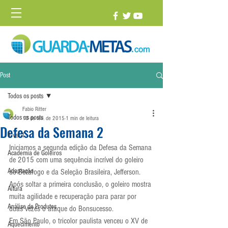
Post
Todos os posts
Fabio Ritter
Todos os posts
10 de fev. de 2015
1 min de leitura
Defesa da Semana 2
1 vs. 1
Iniciamos a segunda edição da Defesa da Semana 
Academia de Goleiros
de 2015 com uma sequência incrível do goleiro 
Adaptação
do Botafogo e da Seleção Brasileira, Jefferson. 
Após soltar a primeira conclusão, o goleiro mostra 
Altura
muita agilidade e recuperação para parar por 
Análise de Produtos
duas vezes o ataque do Bonsucesso.
Em São Paulo, o tricolor paulista venceu o XV de 
Aquecimento