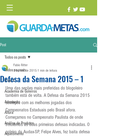
Post
Todos os posts
Fabio Ritter
Todos os posts
3 de fev. de 2015
1 min de leitura
Defesa da Semana 2015 – 1
1 vs. 1
Uma das seções mais preferidas do blogoleiro 
Academia de Goleiros
também está de volta. A Defesa da Semana 2015 
Adaptação
começou com as melhores jogadas dos 
Campeonatos Estaduais pelo Brasil afora.
Altura
Começamos no Campeonato Paulista de onde 
Análise de Produtos
trouxemos as duas primeiras defesas indicadas. O 
goleiro do Audax-SP, Felipe Alves, fez baita defesa 
Aquecimento