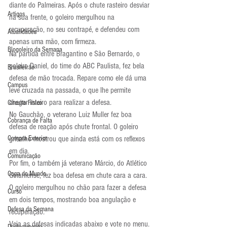
diante do Palmeiras. Após o chute rasteiro desviar 
Artigos
na sua frente, o goleiro mergulhou na 
recuperação, no seu contrapé, e defendeu com 
Atualidades
apenas uma mão, com firmeza.
Blogoleiro da Semana
Na partida entre Bragantino e São Bernardo, o 
goleiro Daniel, do time do ABC Paulista, fez bela 
Brasileirão
defesa de mão trocada. Repare como ele dá uma 
Campus
leve cruzada na passada, o que lhe permite 
chegar inteiro para realizar a defesa.
Circuito Físico
No Gauchão, o veterano Luiz Muller fez boa 
Cobrança de Falta
defesa de reação após chute frontal. O goleiro 
Compra Exterior
grisalho mostrou que ainda está com os reflexos 
em dia.
Comunicação
Por fim, o também já veterano Márcio, do Atlético 
Copa do Mundo
Goianiense, fez boa defesa em chute cara a cara. 
O goleiro mergulhou no chão para fazer a defesa 
Curso
em dois tempos, mostrando boa angulação e 
Defesa da Semana
recuperação.
Veja as defesas indicadas abaixo e vote no menu.