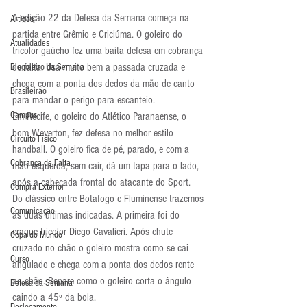
A edição 22 da Defesa da Semana começa na 
Artigos
partida entre Grêmio e Criciúma. O goleiro do 
Atualidades
tricolor gaúcho fez uma baita defesa em cobrança 
de falta. Usa muito bem a passada cruzada e 
Blogoleiro da Semana
chega com a ponta dos dedos da mão de canto 
Brasileirão
para mandar o perigo para escanteio.
Campus
Em Recife, o goleiro do Atlético Paranaense, o 
bom Weverton, fez defesa no melhor estilo 
Circuito Físico
handball. O goleiro fica de pé, parado, e com a 
Cobrança de Falta
mão esquerda, sem cair, dá um tapa para o lado, 
após a cabeçada frontal do atacante do Sport.
Compra Exterior
Do clássico entre Botafogo e Fluminense trazemos 
Comunicação
as duas últimas indicadas. A primeira foi do 
craque tricolor Diego Cavalieri. Após chute 
Copa do Mundo
cruzado no chão o goleiro mostra como se cai 
Curso
angulado e chega com a ponta dos dedos rente 
ao chão. Repare como o goleiro corta o ângulo 
Defesa da Semana
caindo a 45º da bola.