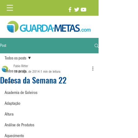
Post
Todos os posts
Fabio Ritter
Todos os posts
19 de ago. de 2014
1 min de leitura
Defesa da Semana 22
1 vs. 1
Academia de Goleiros
Adaptação
Altura
Análise de Produtos
Aquecimento