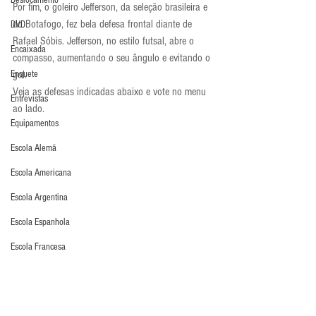
Deslocamento
Por fim, o goleiro Jefferson, da seleção brasileira e 
do Botafogo, fez bela defesa frontal diante de 
DVD
Rafael Sóbis. Jefferson, no estilo futsal, abre o 
Encaixada
compasso, aumentando o seu ângulo e evitando o 
gol.
Enquete
Veja as defesas indicadas abaixo e vote no menu 
Entrevistas
ao lado.
Equipamentos
Escola Alemã
Escola Americana
Escola Argentina
Escola Espanhola
Escola Francesa
Escola Inglesa
Escola Italiana