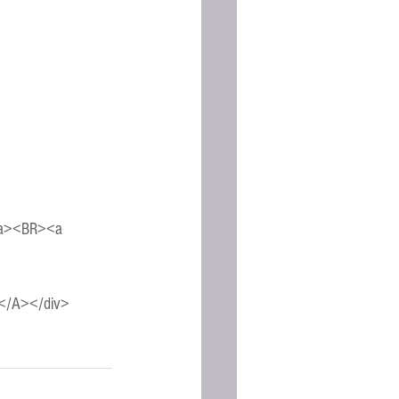
Espanhola
</a><BR><a 
l</A></div>