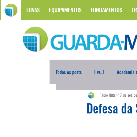
LUVAS
EQUIPAMENTOS
FUNDAMENTOS
TR
Todos os posts
1 vs. 1
Academia d
Fabio Ritter
17 de set. 
Atualidades
Blogoleiro da Sema
Defesa da
Comunicação
Copa do Mundo