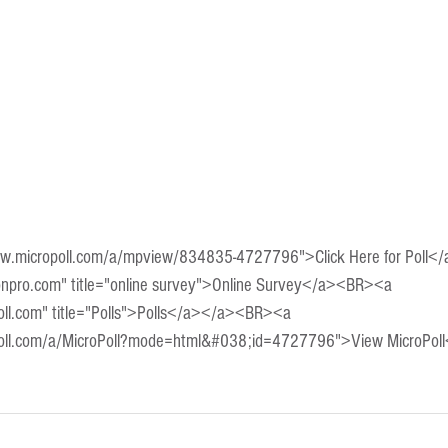
Escola Alemã
Escola Americana
Escola Argentina
Escola 
ww.micropoll.com/a/mpview/834835-4727796">Click Here for Poll
onpro.com" title="online survey">Online Survey</a><BR><a 
oll.com" title="Polls">Polls</a></a><BR><a 
poll.com/a/MicroPoll?mode=html&#038;id=4727796">View MicroPol