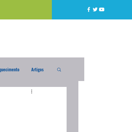
quecimento
Artigos
alta
Compra Exterior
caixada
Enquete