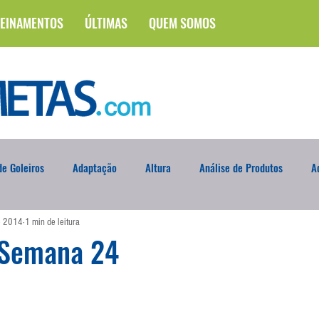
EINAMENTOS
ÚLTIMAS
QUEM SOMOS
e Goleiros
Adaptação
Altura
Análise de Produtos
A
de 2014
1 min de leitura
na
Brasileirão
Campus
Circuito Físico
Cobrança de F
 Semana 24
Curso
Defesa da Semana
Deslocamento
DVD
En