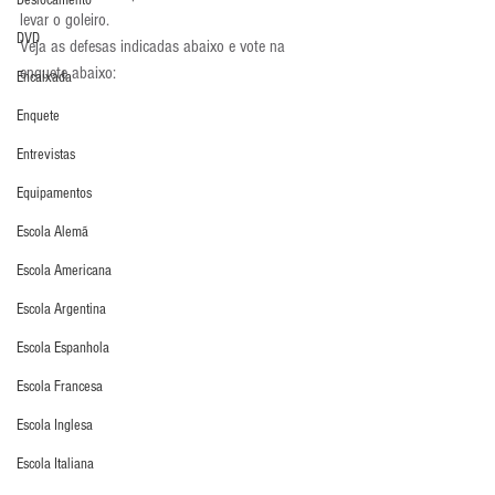
Deslocamento
levar o goleiro.
DVD
Veja as defesas indicadas abaixo e vote na 
enquete abaixo:
Encaixada
Enquete
Entrevistas
Equipamentos
Escola Alemã
Escola Americana
Escola Argentina
Escola Espanhola
Escola Francesa
Escola Inglesa
Escola Italiana