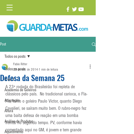
Post
Todos os posts
Fabio Ritter
Todos os posts
23 de set. de 2014
1 min de leitura
Defesa da Semana 25
1 vs. 1
A 23ª rodada do Brasileirão foi repleta de 
Academia de Goleiros
clássicos pelo país.  No tradicional carioca, o Fla-
Adaptação
Flu, tanto o goleiro Paulo Victor, quanto Diego 
Cavalieri, se saíram muito bem. O rubro-negro fez 
Altura
uma baita defesa de reação em uma bomba 
Análise de Produtos
frontal no segundo tempo. PV, conforme havia 
comentado aqui no GM, é jovem e tem grande 
Aquecimento