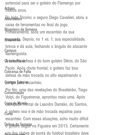
potencial para ser o goleiro do Flamengo por 
Artigos
muitos anos.
Do lado Tricolor, o seguro Diego Cavalieri, abriu a 
Atualidades
caixa de ferramentas no final do jogo. 
Blogoleiro da Semana
Primeiramente, soca um escanteio da sua 
esquerda. Depois, no 1 vs. 1, sua especialidade, 
Brasileirão
brinca e dá aula, fechando o ângulo do atacante 
Campus
flamenguista.
A terceira defesa é do bom goleiro Dênis, do São 
Circuito Físico
Paulo. Após chute frontal, o goleiro faz boa 
Cobrança de Falta
defesa de mão trocada no alto espalmando o 
Compra Exterior
perigo para escanteio.
Por fim, uma das revelações do Brasileirão, Tiago 
Comunicação
Volpi, do Figueirense, aprontou mais uma. Após 
Copa do Mundo
cabeçada frontal de Leandro Damião, do Santos, 
o goleiro voa e de mão trocada espalma para 
Curso
escanteio. Com essas atuações, acho muito difícil 
Defesa da Semana
o goleiro seguir no Figueira em 2015. Certamente 
um dos clubes de ponta do futebol brasileiro deve 