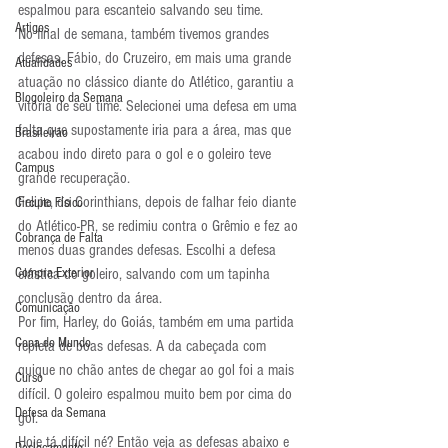
espalmou para escanteio salvando seu time.
Artigos
No final de semana, também tivemos grandes 
defesas. Fábio, do Cruzeiro, em mais uma grande 
Atualidades
atuação no clássico diante do Atlético, garantiu a 
Blogoleiro da Semana
vitória de seu time. Selecionei uma defesa em uma 
falta que supostamente iria para a área, mas que 
Brasileirão
acabou indo direto para o gol e o goleiro teve 
Campus
grande recuperação.
Felipe, do Corinthians, depois de falhar feio diante 
Circuito Físico
do Atlético-PR, se redimiu contra o Grêmio e fez ao 
Cobrança de Falta
menos duas grandes defesas. Escolhi a defesa 
Compra Exterior
elástica do goleiro, salvando com um tapinha 
conclusão dentro da área.
Comunicação
Por fim, Harley, do Goiás, também em uma partida 
Copa do Mundo
repleta de boas defesas. A da cabeçada com 
quique no chão antes de chegar ao gol foi a mais 
Curso
difícil. O goleiro espalmou muito bem por cima do 
Defesa da Semana
gol.
Hoje tá difícil né? Então veja as defesas abaixo e 