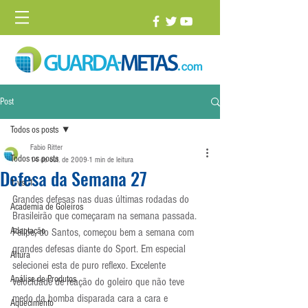
Post
Todos os posts
Fabio Ritter
Todos os posts
14 de out. de 2009
1 min de leitura
Defesa da Semana 27
1 vs. 1
Grandes defesas nas duas últimas rodadas do 
Academia de Goleiros
Brasileirão que começaram na semana passada. 
Adaptação
Felipe, do Santos, começou bem a semana com 
grandes defesas diante do Sport. Em especial 
Altura
selecionei esta de puro reflexo. Excelente 
Análise de Produtos
velocidade de reação do goleiro que não teve 
medo da bomba disparada cara a cara e 
Aquecimento