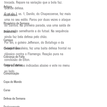
trocada. Repare na variação que a bola faz. 
Artigos
Grande defesa.
O rei do 1 vs. 1, Danilo, do Chapecoense, fez mais 
Atualidades
uma no seu estilo. Parou por duas vezes o ataque 
Blogoleiro da Semana
do Santos. Na primeira parada, usa uma saída de 
solo muito semelhante a do futsal. Na sequência 
Brasileirão
ainda faz bela defesa pelo chão.
Campus
Por fim, o goleiro Jefferson, do Botafogo e da 
Seleção Brasileira, fez uma baita defesa frontal no 
Circuito Físico
clássico contra o Flamengo. Reação pura na 
Cobrança de Falta
conclusão de Elton.
Compra Exterior
Veja as defesas indicadas abaixo e vote no menu 
ao lado.
Comunicação
Copa do Mundo
Curso
Defesa da Semana