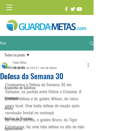
Post
Todos os posts
Fabio Ritter
Todos os posts
28 de out. de 2014
1 min de leitura
Defesa da Semana 30
1 vs. 1
Começamos a Defesa da Semana 30 em 
Academia de Goleiros
Salvador, na partida entre Vitória e Criciúma. A 
Adaptação
primeira defesa é do goleiro Wilson, do rubro-
negro local. Uma baita defesa de reação após 
Altura
conclusão frontal no contrapé.
Análise de Produtos
Na mesma partida, o goleiro Bruno, do Tigre 
Catarinense, fez uma bela defesa no alto de mão 
Aquecimento