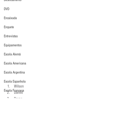
Deslocamento
DVD
Encaixada
Enquete
Entrevistas
Equipamentos
Escola Alemã
Escola Americana
Escola Argentina
Escola Espanhola
 Wilson 
Escola Francesa
 Danilo 
 Bruno 
Escola Inglesa
 Jefferson 
Escola Italiana