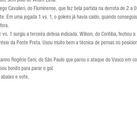
Escola Alemã
Escola Americana
Escola Argentina
Escola 
go Cavalieri, do Fluminense, que fez bela partida na derrota de 2 a 0
te. Em uma jogada 1 vs. 1, o goleiro já havia caído, quando conseguiu 
fora.
. 1 surgiu a terceira defesa indicada. Wilson, do Coritiba, fechou a 
teio da Ponte Preta. Usou muito bem a técnica de pernas no posicio
eranno Rogério Ceni, do São Paulo que parou o ataque do Vasco em cob
ou bonito para parar o gol.
 abaixo e vote.