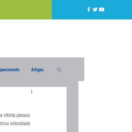
quecimento
Artigos
alta
Compra Exterior
 vitória passou 
caixada
Enquete
strou velocidade 