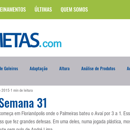
EINAMENTOS
ÚLTIMAS
QUEM SOMOS
e Goleiros
Adaptação
Altura
Análise de Produtos
A
de 2015
1 min de leitura
na
Brasileirão
Campus
Circuito Físico
Cobrança de F
 Semana 31
meça em Florianópolis onde o Palmeiras bateu o Avaí por 3 a 1. Essa
Curso
Defesa da Semana
Deslocamento
DVD
En
ass que fez grandes defesas. Em uma deles, numa jogada plástica, mo
hute sem pulo de André Lima.