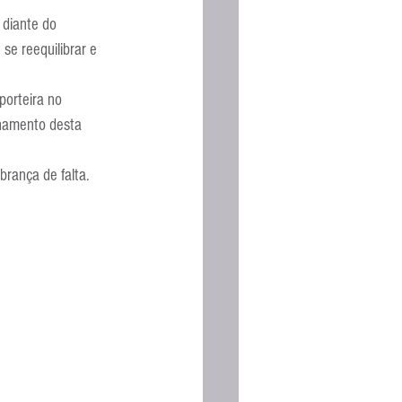
Espanhola
 diante do 
se reequilibrar e 
porteira no 
namento desta 
rança de falta. 