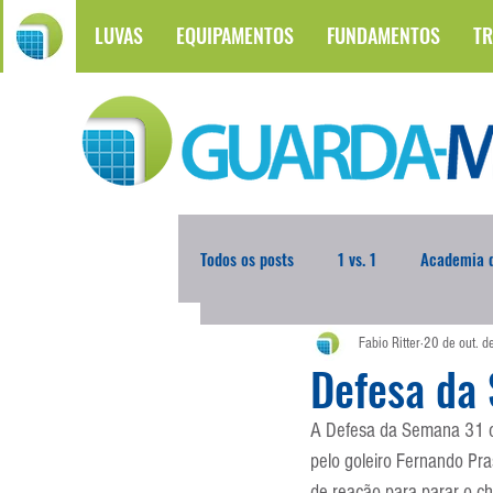
LUVAS
EQUIPAMENTOS
FUNDAMENTOS
TR
Todos os posts
1 vs. 1
Academia d
Fabio Ritter
20 de out. 
Atualidades
Blogoleiro da Sema
Defesa da
A Defesa da Semana 31 co
Comunicação
Copa do Mundo
pelo goleiro Fernando Pr
de reação para parar o c