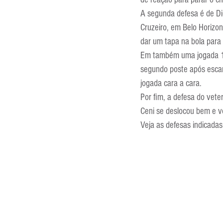
Entrevistas
Equipamentos
A segunda defesa é de Die
Cruzeiro, em Belo Horizon
dar um tapa na bola para 
Escola Francesa
Escola Inglesa
Em também uma jogada 1 vs
segundo poste após escan
jogada cara a cara.
Por fim, a defesa do vet
Ceni se deslocou bem e vo
Veja as defesas indicadas