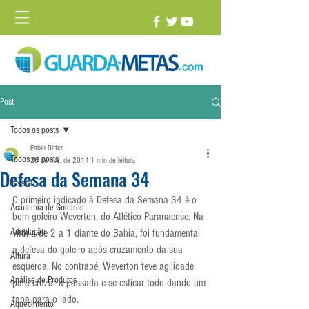
Post
Todos os posts
Fabio Ritter
Todos os posts
26 de nov. de 2014
1 min de leitura
Defesa da Semana 34
1 vs. 1
O primeiro indicado à Defesa da Semana 34 é o 
Academia de Goleiros
bom goleiro Weverton, do Atlético Paranaense. Na 
Adaptação
vitória de 2 a 1 diante do Bahia, foi fundamental 
a defesa do goleiro após cruzamento da sua 
Altura
esquerda. No contrapé, Weverton teve agilidade 
Análise de Produtos
para cruzar a passada e se esticar todo dando um 
tapa para o lado.
Aquecimento