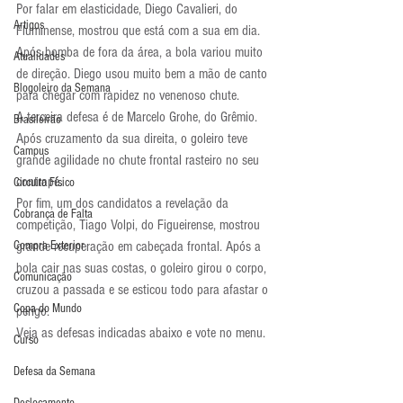
Por falar em elasticidade, Diego Cavalieri, do 
Artigos
Fluminense, mostrou que está com a sua em dia. 
Após bomba de fora da área, a bola variou muito 
Atualidades
de direção. Diego usou muito bem a mão de canto 
Blogoleiro da Semana
para chegar com rapidez no venenoso chute.
A terceira defesa é de Marcelo Grohe, do Grêmio. 
Brasileirão
Após cruzamento da sua direita, o goleiro teve 
Campus
grande agilidade no chute frontal rasteiro no seu 
contrapé.
Circuito Físico
Por fim, um dos candidatos a revelação da 
Cobrança de Falta
competição, Tiago Volpi, do Figueirense, mostrou 
Compra Exterior
grande recuperação em cabeçada frontal. Após a 
bola cair nas suas costas, o goleiro girou o corpo, 
Comunicação
cruzou a passada e se esticou todo para afastar o 
Copa do Mundo
perigo.
Veja as defesas indicadas abaixo e vote no menu.
Curso
Defesa da Semana