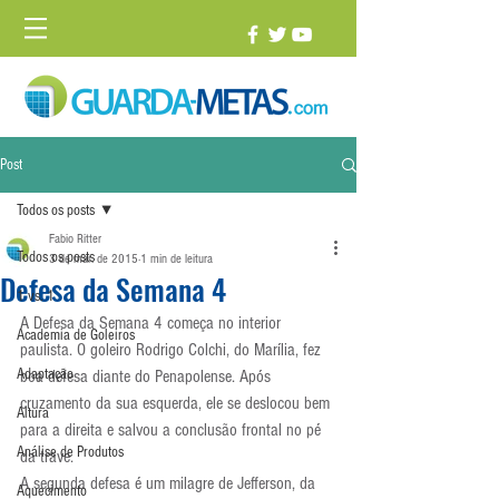
Post
Todos os posts
Fabio Ritter
Todos os posts
3 de mar. de 2015
1 min de leitura
Defesa da Semana 4
1 vs. 1
A Defesa da Semana 4 começa no interior 
Academia de Goleiros
paulista. O goleiro Rodrigo Colchi, do Marília, fez 
Adaptação
boa defesa diante do Penapolense. Após 
cruzamento da sua esquerda, ele se deslocou bem 
Altura
para a direita e salvou a conclusão frontal no pé 
Análise de Produtos
da trave.
A segunda defesa é um milagre de Jefferson, da 
Aquecimento