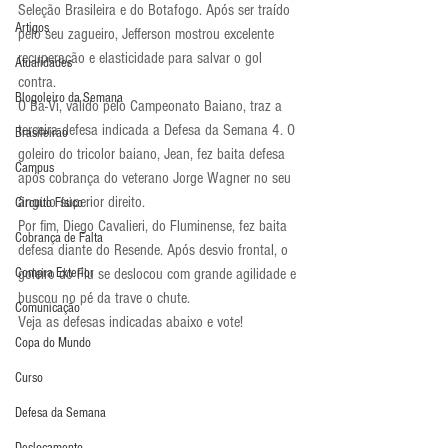
Seleção Brasileira e do Botafogo. Após ser traído 
Artigos
pelo seu zagueiro, Jefferson mostrou excelente 
recuperação e elasticidade para salvar o gol 
Atualidades
contra.
Blogoleiro da Semana
O Ba-Vi, válido pelo Campeonato Baiano, traz a 
terceira defesa indicada a Defesa da Semana 4. O 
Brasileirão
goleiro do tricolor baiano, Jean, fez baita defesa 
Campus
após cobrança do veterano Jorge Wagner no seu 
ângulo superior direito.
Circuito Físico
Por fim, Diego Cavalieri, do Fluminense, fez baita 
Cobrança de Falta
defesa diante do Resende. Após desvio frontal, o 
Compra Exterior
goleiro do Flu se deslocou com grande agilidade e 
buscou no pé da trave o chute.
Comunicação
Veja as defesas indicadas abaixo e vote!
Copa do Mundo
Curso
Defesa da Semana