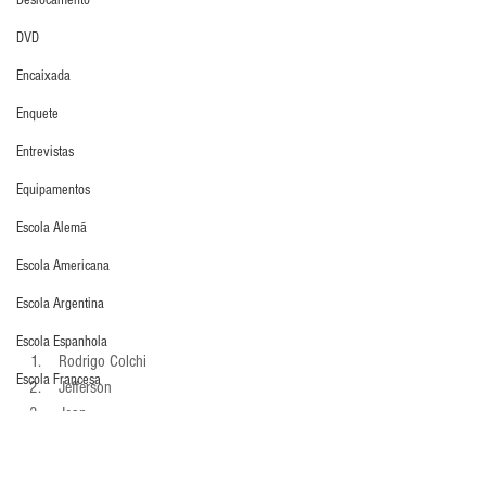
Deslocamento
DVD
Encaixada
Enquete
Entrevistas
Equipamentos
Escola Alemã
Escola Americana
Escola Argentina
Escola Espanhola
 Rodrigo Colchi 
Escola Francesa
 Jefferson 
 Jean 
Escola Inglesa
 Cavalieri 
Escola Italiana