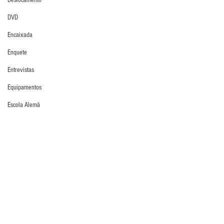
Deslocamento
DVD
Encaixada
Enquete
Entrevistas
Equipamentos
Escola Alemã
Escola Americana
Escola Argentina
Defesa da Semana
Escola Espanhola
Escola Francesa
Escola Inglesa
Escola Italiana