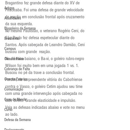
Bragantino fez grande defesa diante do XV de 
Artigos
Piracicaba. Foi uma defesa de grande velocidade 
de reação em conclusão frontal após cruzamento 
Atualidades
da sua esquerda.
Blogoleiro da Semana
No mesmo Paulistão, o veterano Rogério Ceni, do 
São Paulo fez defesa espetecular diante do 
Brasileirão
Santos. Após cabeçada de Leandro Damião, Ceni 
Campus
buscou com grande  reação.
No clássico baiano, o Ba-vi, o goleiro rubro-negro 
Circuito Físico
Wilson foi muito bem em uma jogada 1 vs. 1. 
Cobrança de Falta
Buscou no pé da trave a conclusão frontal.
Compra Exterior
Por fim, na surpreendente vitória do Cabofriense 
contra o Vasco, o goleiro Cetim ajudou seu time 
Comunicação
com uma grande intervenção após cabeçada no 
Copa do Mundo
lado direito. Grande elasticidade e impulsão.
Veja as defesas indicadas abaixo e vote no menu 
Curso
ao lado.
Defesa da Semana