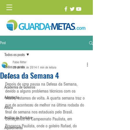
Post
Todos os posts
Fabio Ritter
Todos os posts
25 de fev. de 2014
1 min de leitura
Defesa da Semana 4
1 vs. 1
Depois de uma pausa na Defesa da Semana, 
Academia de Goleiros
devido a alguns problemas técnicos com os 
Adaptação
vídeos, estamos de volta. A quarta semana traz o 
que de aconteceu de melhor na última rodada do 
Altura
final de semana nos estaduais pelo Brasil.
Análise de Produtos
Começamos no Campeonato Paulista, em 
Bragança Paulista, onde o goleiro Rafael, do 
Aquecimento