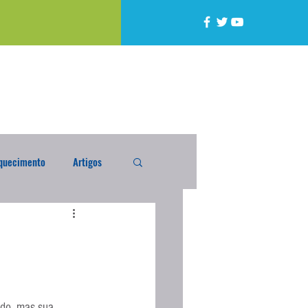
quecimento
Artigos
alta
Compra Exterior
caixada
Enquete
ido, mas sua 