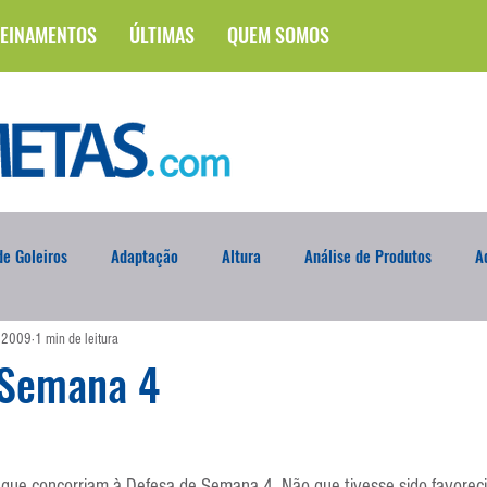
EINAMENTOS
ÚLTIMAS
QUEM SOMOS
e Goleiros
Adaptação
Altura
Análise de Produtos
A
e 2009
1 min de leitura
na
Brasileirão
Campus
Circuito Físico
Cobrança de F
 Semana 4
Curso
Defesa da Semana
Deslocamento
DVD
En
s que concorriam à Defesa de Semana 4. Não que tivesse sido favorec