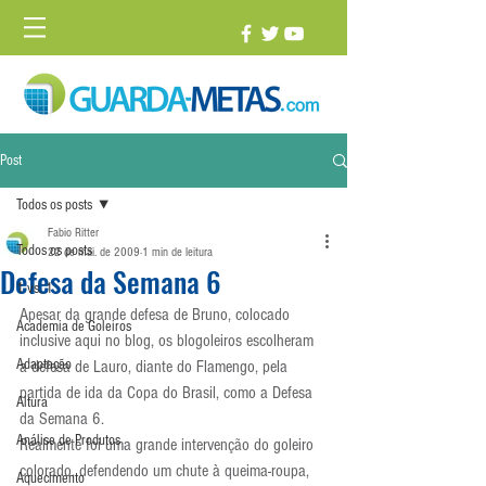
Post
Todos os posts
Fabio Ritter
Todos os posts
22 de mai. de 2009
1 min de leitura
Defesa da Semana 6
1 vs. 1
Apesar da grande defesa de Bruno, colocado 
Academia de Goleiros
inclusive aqui no blog, os blogoleiros escolheram 
Adaptação
a defesa de Lauro, diante do Flamengo, pela 
partida de ida da Copa do Brasil, como a Defesa 
Altura
da Semana 6.
Análise de Produtos
Realmente foi uma grande intervenção do goleiro 
colorado, defendendo um chute à queima-roupa, 
Aquecimento