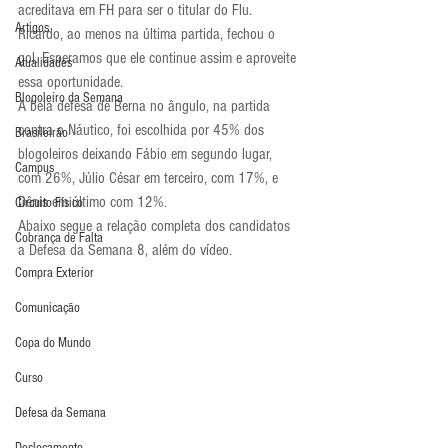
acreditava em FH para ser o titular do Flu. 
Artigos
Ricardo, ao menos na última partida, fechou o 
gol. Esperamos que ele continue assim e aproveite 
Atualidades
essa oportunidade.
Blogoleiro da Semana
A bela defesa de Berna no ângulo, na partida 
contra o Náutico, foi escolhida por 45% dos 
Brasileirão
blogoleiros deixando Fábio em segundo lugar, 
Campus
com 26%, Júlio César em terceiro, com 17%, e 
Dênis em último com 12%.
Circuito Físico
Abaixo segue a relação completa dos candidatos 
Cobrança de Falta
a Defesa da Semana 8, além do vídeo.
Compra Exterior
Comunicação
Copa do Mundo
Curso
Defesa da Semana