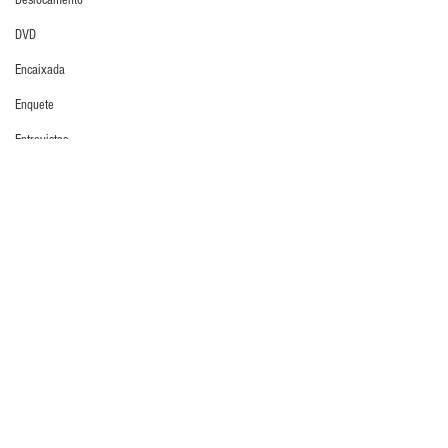
Deslocamento
DVD
Encaixada
Enquete
Entrevistas
Equipamentos
Defesa da Semana
Escola Alemã
Escola Americana
Escola Argentina
Escola Espanhola
Escola Francesa
Comentários
Escola Inglesa
Escola Italiana
Escreva um comentário