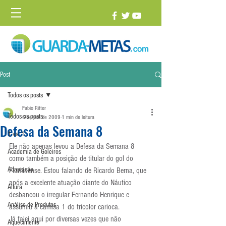
Post
Todos os posts
Fabio Ritter
Todos os posts
6 de jun. de 2009
1 min de leitura
Defesa da Semana 8
1 vs. 1
Ele não apenas levou a Defesa da Semana 8 
Academia de Goleiros
como também a posição de titular do gol do 
Adaptação
Fluminense. Estou falando de Ricardo Berna, que 
após a excelente atuação diante do Náutico 
Altura
desbancou o irregular Fernando Henrique e 
Análise de Produtos
assumiu a camisa 1 do tricolor carioca.
Já falei aqui por diversas vezes que não 
Aquecimento