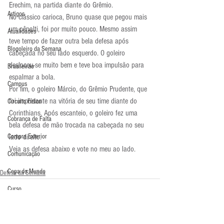
Erechim, na partida diante do Grêmio.
Artigos
No clássico carioca, Bruno quase que pegou mais 
um pênalti, foi por muito pouco. Mesmo assim 
Atualidades
teve tempo de fazer outra bela defesa após 
Blogoleiro da Semana
cabeçada no seu lado esquerdo. O goleiro 
deslocou-se muito bem e teve boa impulsão para 
Brasileirão
espalmar a bola.
Campus
Por fim, o goleiro Márcio, do Grêmio Prudente, que 
foi importante na vitória de seu time diante do 
Circuito Físico
Corinthians. Após escanteio, o goleiro fez uma 
Cobrança de Falta
bela defesa de mão trocada na cabeçada no seu 
Compra Exterior
lado direito.
Veja as defesa abaixo e vote no meu ao lado.
Comunicação
Copa do Mundo
Defesa da Semana
Curso
Defesa da Semana