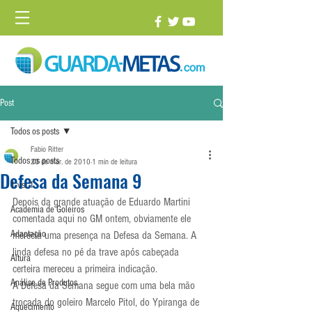
Post
Todos os posts
Fabio Ritter
Todos os posts
23 de mar. de 2010
1 min de leitura
Defesa da Semana 9
1 vs. 1
Depois da grande atuação de Eduardo Martini 
Academia de Goleiros
comentada aqui no GM ontem, obviamente ele 
Adaptação
merecia uma presença na Defesa da Semana. A 
linda defesa no pé da trave após cabeçada 
Altura
certeira mereceu a primeira indicação.
Análise de Produtos
A Defesa da Semana segue com uma bela mão 
trocada do goleiro Marcelo Pitol, do Ypiranga de 
Aquecimento