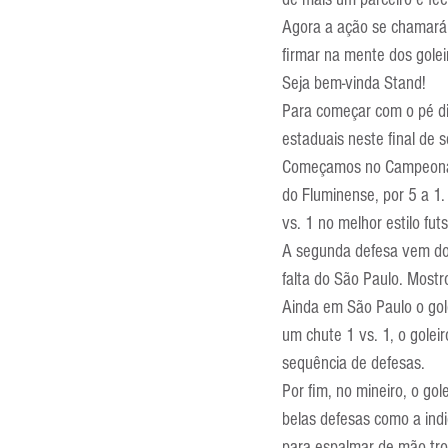
Entrevistas
Equipamentos
Agora a ação se chamará
firmar na mente dos gole
Seja bem-vinda Stand!
Escola Francesa
Escola Inglesa
Para começar com o pé dir
estaduais neste final de 
Começamos no Campeonato 
do Fluminense, por 5 a 1
vs. 1 no melhor estilo futs
A segunda defesa vem do P
falta do São Paulo. Most
Ainda em São Paulo o gole
um chute 1 vs. 1, o golei
sequência de defesas.
Por fim, no mineiro, o gol
belas defesas como a indi
para espalmar de mão tr