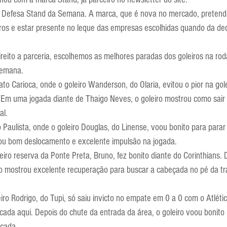
Escola Alemã
Escola Americana
Escola Argentina
Escola 
 Defesa Stand da Semana. A marca, que é nova no mercado, pretend
iros e estar presente no leque das empresas escolhidas quando da de
eito a parceria, escolhemos as melhores paradas dos goleiros na rod
semana.
Carioca, onde o goleiro Wanderson, do Olaria, evitou o pior na gole
. Em uma jogada diante de Thaigo Neves, o goleiro mostrou como sai
al.
aulista, onde o goleiro Douglas, do Linense, voou bonito para parar
rou bom deslocamento e excelente impulsão na jogada.
iro reserva da Ponte Preta, Bruno, fez bonito diante do Corinthians. 
ro mostrou excelente recuperação para buscar a cabeçada no pé da tr
eiro Rodrigo, do Tupi, só saiu invicto no empate em 0 a 0 com o Atléti
cada aqui. Depois do chute da entrada da área, o goleiro voou bonito n
ocada.