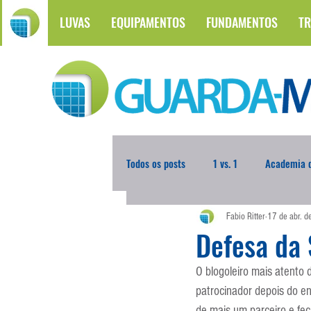
LUVAS
EQUIPAMENTOS
FUNDAMENTOS
TR
Todos os posts
1 vs. 1
Academia d
Fabio Ritter
17 de abr. 
Atualidades
Blogoleiro da Sema
Defesa da
O blogoleiro mais atent
Comunicação
Copa do Mundo
patrocinador depois do e
de mais um parceiro e fec