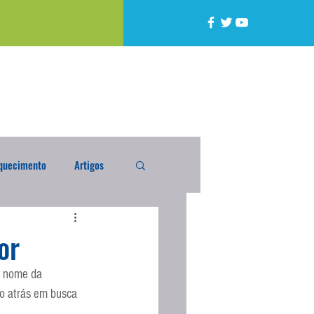
quecimento
Artigos
alta
Compra Exterior
or
m nome da 
caixada
Enquete
do atrás em busca 