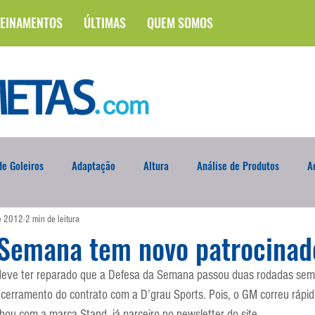
EINAMENTOS
ÚLTIMAS
QUEM SOMOS
e Goleiros
Adaptação
Altura
Análise de Produtos
A
de 2012
2 min de leitura
na
Brasileirão
Campus
Circuito Físico
Cobrança de F
 Semana tem novo patrocinad
o deve ter reparado que a Defesa da Semana passou duas rodadas se
Curso
Defesa da Semana
Deslocamento
DVD
En
ncerramento do contrato com a D’grau Sports. Pois, o GM correu rápi
hou com a marca Stand, já parceiro no newsletter do site.