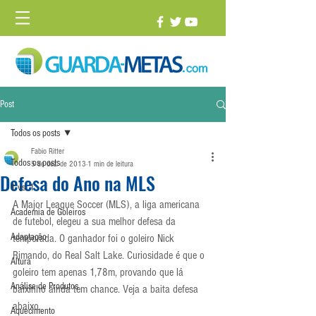
Post
Todos os posts
Fabio Ritter
Todos os posts
5 de dez. de 2013
1 min de leitura
Defesa do Ano na MLS
1 vs. 1
A Major League Soccer (MLS), a liga americana 
Academia de Goleiros
de futebol, elegeu a sua melhor defesa da 
Adaptação
temporada. O ganhador foi o goleiro Nick 
Rimando, do Real Salt Lake. Curiosidade é que o 
Altura
goleiro tem apenas 1,78m, provando que lá 
Análise de Produtos
baixinho ainda tem chance. Veja a baita defesa 
abaixo.
Aquecimento