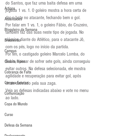
do Santos, que faz uma baita defesa em uma 
Artigos
jogada 1 vs. 1. O goleiro mostra a hora certa de 
dar o bote no atacante, fechando bem o gol.
Atualidades
Por falar em 1 vs. 1, o goleiro Fábio, do Cruzeiro, 
Blogoleiro da Semana
também faz das suas neste tipo de jogada. No 
clássico diante do Atlético, para o atacante Jô, 
Brasileirão
com os pés, logo no início da partida.
Campus
Por fim, o castigado goleiro Marcelo Lomba, do 
Bahia, apesar de sofrer sete gols, ainda conseguiu 
Circuito Físico
evitar outros. Na defesa selecionada, ele mostra 
Cobrança de Falta
agilidade e recuperação para evitar gol, após 
Compra Exterior
chute desviado pela sua zaga.
Veja as defesas indicadas abaixo e vote no menu 
Comunicação
ao lado.
Copa do Mundo
Curso
Defesa da Semana