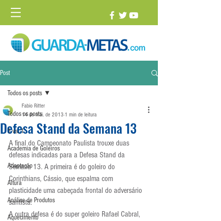
Post
Todos os posts
Fabio Ritter
Todos os posts
14 de mai. de 2013
1 min de leitura
Defesa Stand da Semana 13
1 vs. 1
A final do Campeonato Paulista trouxe duas 
Academia de Goleiros
defesas indicadas para a Defesa Stand da 
Adaptação
Semana 13. A primeira é do goleiro do 
Corinthians, Cássio, que espalma com 
Altura
plasticidade uma cabeçada frontal do adversário 
Análise de Produtos
santista.
A outra defesa é do super goleiro Rafael Cabral, 
Aquecimento