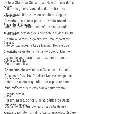
Defesa Stand da Semana, a 14. A primeira defesa 
Artigos
é do bom goleiro Vanderlei, do Coritiba. No 
clássico Atletiba, ele voou bonito no ângulo 
Atualidades
fazendo uma defesa perfeita de mão trocada no 
Blogoleiro da Semana
lado esquerdo. Baita impulsão e elasticidade.
A segunda defesa é de Anderson, do Mogi Mirim. 
Brasileirão
Contra o Santos, o goleiro fez uma importante 
Campus
intervenção após falta de Neymar. Repare que 
havia muita gente na frente do goleiro. Mesmo 
Circuito Físico
assim ele voou bonito para espalmar a bola. 
Cobrança de Falta
Muito bom reflexo.
Compra Exterior
A terceira defesa vem do clássico mineiro entre 
América e Cruzeiro. O goleiro Neneca mergulhou 
Comunicação
bonito no canto esquerdo para espalmar com a 
Copa do Mundo
mão esquerda bem esticada o chute frontal. 
Grande defesa.
Curso
Por fim, nem tudo foi ruim na partida de Deola 
Defesa da Semana
diante do Guarani. Ele fez uma baita defesa 
depois de chute frontal no canto esquerdo. Repare 