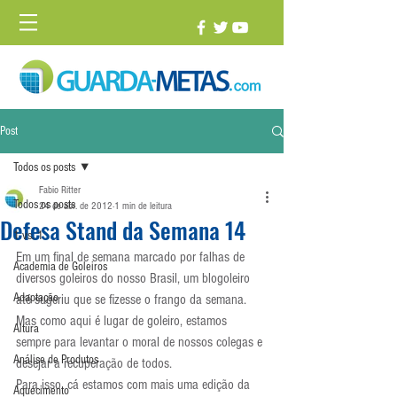
Post
Todos os posts
Fabio Ritter
Todos os posts
24 de abr. de 2012
1 min de leitura
Defesa Stand da Semana 14
1 vs. 1
Em um final de semana marcado por falhas de 
Academia de Goleiros
diversos goleiros do nosso Brasil, um blogoleiro 
Adaptação
até sugeriu que se fizesse o frango da semana. 
Mas como aqui é lugar de goleiro, estamos 
Altura
sempre para levantar o moral de nossos colegas e 
Análise de Produtos
desejar a recuperação de todos.
Para isso, cá estamos com mais uma edição da 
Aquecimento