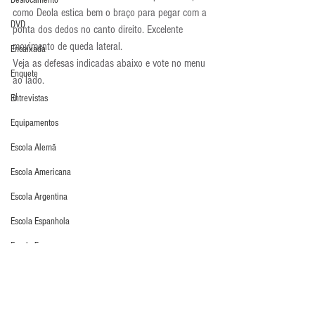
Deslocamento
como Deola estica bem o braço para pegar com a 
DVD
ponta dos dedos no canto direito. Excelente 
movimento de queda lateral.
Encaixada
Veja as defesas indicadas abaixo e vote no menu 
Enquete
ao lado.
d 
Entrevistas
Equipamentos
Escola Alemã
Escola Americana
Escola Argentina
Escola Espanhola
Escola Francesa
Escola Inglesa
Escola Italiana