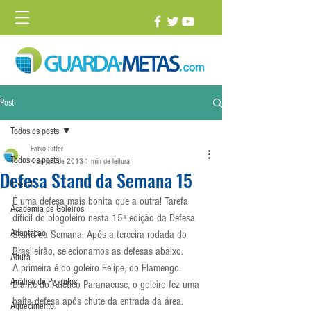
Post
Todos os posts
Fabio Ritter
Todos os posts
4 de jun. de 2013
1 min de leitura
Defesa Stand da Semana 15
1 vs. 1
É uma defesa mais bonita que a outra! Tarefa 
Academia de Goleiros
difícil do blogoleiro nesta 15ª edição da Defesa 
Adaptação
Stand da Semana. Após a terceira rodada do 
Brasileirão, selecionamos as defesas abaixo.
Altura
A primeira é do goleiro Felipe, do Flamengo. 
Análise de Produtos
Diante do Atlético Paranaense, o goleiro fez uma 
baita defesa após chute da entrada da área. 
Aquecimento