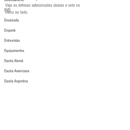
Deslocamento
Veja as defesas selecionadas abaixo e vote no 
DVD
menu ao lado.
Encaixada
Enquete
Entrevistas
Equipamentos
Escola Alemã
Escola Americana
Escola Argentina
Escola Espanhola
Escola Francesa
Escola Inglesa
Defesa da Semana
Escola Italiana