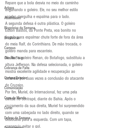
Repare que a bola desvia no meio do caminho 
Artigos
enganando o goleiro. Ele, no seu melhor estilo 
voador, mergulha e espalma para o lado.
Atualidades
A segunda defesa é outra plástica. O goleiro 
Blogoleiro da Semana
Édson Bastos, da Ponte Preta, voa bonito no 
ângulo para espalmar chute forte de fora da área 
Brasileirão
do meia Ralf, do Corinthians. De mão trocada, o 
Campus
goleiro manda para escanteio.
No Rio, o goleiro Renan, do Botafogo, substituiu a 
Circuito Físico
altura Jefferson. Na defesa selecionada, o goleiro 
Cobrança de Falta
mostra excelente agilidade e recuperação ao 
Compra Exterior
defender por duas vezes a conclusão do atacante 
do Cruzeiro.
Comunicação
Por fim, Muriel, do Internacional, fez uma pela 
Copa do Mundo
defesa no contrapé, diante do Bahia. Após o 
cruzamento da sua direita, Muriel foi surpreendido 
Curso
com uma cabeçada no lado direito, quando se 
Defesa da Semana
deslocava para a esquerda. Com um tapa, 
conseguiu evitar o gol.