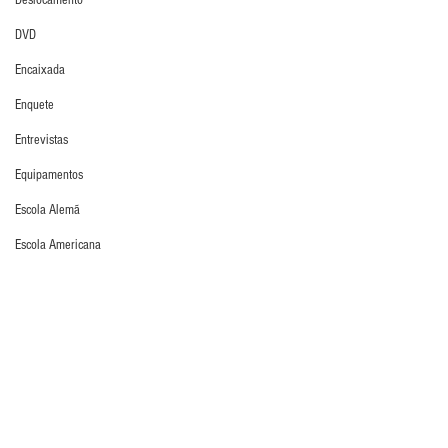
Deslocamento
DVD
Encaixada
Enquete
Entrevistas
Equipamentos
Escola Alemã
Escola Americana
Escola Argentina
Escola Espanhola
Escola Francesa
Defesa da Semana
Escola Inglesa
Escola Italiana