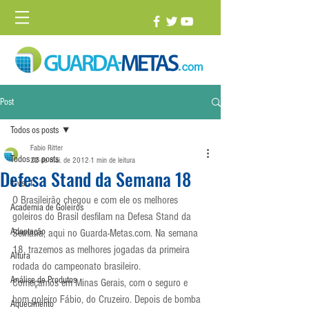
Post
Todos os posts
Fabio Ritter
Todos os posts
22 de mai. de 2012
1 min de leitura
Defesa Stand da Semana 18
1 vs. 1
O Brasileirão chegou e com ele os melhores 
Academia de Goleiros
goleiros do Brasil desfilam na Defesa Stand da 
Adaptação
Semana, aqui no Guarda-Metas.com. Na semana 
18, trazemos as melhores jogadas da primeira 
Altura
rodada do campeonato brasileiro.
Análise de Produtos
Começamos em Minas Gerais, com o seguro e 
bom goleiro Fábio, do Cruzeiro. Depois de bomba 
Aquecimento