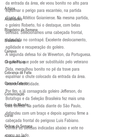
da entrada da área, ele voou bonito no alto para 
Artigos
espalmar o perigo para escanteio, na partida 
diante do Atlético Goianiense. Na mesma partida, 
Atualidades
o goleiro Roberto, foi o destaque, com belas 
Blogoleiro da Semana
defesas. Selecionamos uma cabeçada frontal, 
defendida no contrapé. Excelente deslocamento, 
Brasileirão
agilidade e recuperação do goleiro.
Campus
A segunda defesa foi de Weverton, da Portuguesa. 
O goleiro, que pode ser substituído pelo veterano 
Circuito Físico
Dida, mergulhou bonito no pé da trave para 
Cobrança de Falta
espalmar o chute colocado da entrada da área. 
Compra Exterior
Grande elasticidade.
Por fim, o já consagrada goleiro Jefferson, do 
Comunicação
Botafogo e da Seleção Brasileira fez mais uma 
Copa do Mundo
bela defesa. Na partida diante do São Paulo, 
defendeu com um braço e depois agarrou firme a 
Curso
cabeçada frontal do perigoso Luis Fabiano.
Defesa da Semana
Confira as defesas indicadas abaixo e vote no 
menu ao lado.