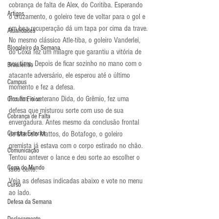
cobrança de falta de Alex, do Coritiba. Esperando 
Artigos
o cruzamento, o goleiro teve de voltar para o gol e 
em boa recuperação dá um tapa por cima da trave.
Atualidades
No mesmo clássico Atle-tiba, o goleiro Vanderlei, 
Blogoleiro da Semana
do Coxa fez um milagre que garantiu a vitória de 
seu time. Depois de ficar sozinho no mano com o 
Brasileirão
atacante adversário, ele esperou até o último 
Campus
momento e fez a defesa.
Por fim, o veterano Dida, do Grêmio, fez uma 
Circuito Físico
defesa que misturou sorte com uso de sua 
Cobrança de Falta
envergadura. Antes mesmo da conclusão frontal 
Compra Exterior
de Marcelo Mattos, do Botafogo, o goleiro 
gremista já estava com o corpo estirado no chão. 
Comunicação
Tentou antever o lance e deu sorte ao escolher o 
Copa do Mundo
lado certo.
Veja as defesas indicadas abaixo e vote no menu 
Curso
ao lado.
Defesa da Semana