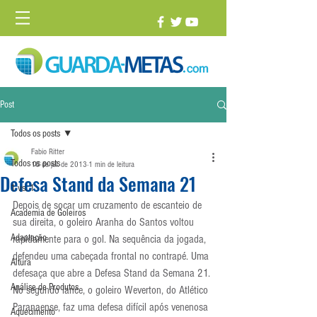
Post
Todos os posts
Fabio Ritter
Todos os posts
16 de jul. de 2013
1 min de leitura
Defesa Stand da Semana 21
1 vs. 1
Depois de socar um cruzamento de escanteio de 
Academia de Goleiros
sua direita, o goleiro Aranha do Santos voltou 
Adaptação
rapidamente para o gol. Na sequência da jogada, 
defendeu uma cabeçada frontal no contrapé. Uma 
Altura
defesaça que abre a Defesa Stand da Semana 21.
Análise de Produtos
No segundo lance, o goleiro Weverton, do Atlético 
Paranaense, faz uma defesa difícil após venenosa 
Aquecimento