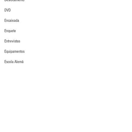
Deslocamento
DVD
Encaixada
Enquete
Entrevistas
Equipamentos
Escola Alemã
Escola Americana
Escola Argentina
Defesa da Semana
Escola Espanhola
Escola Francesa
Escola Inglesa
Escola Italiana