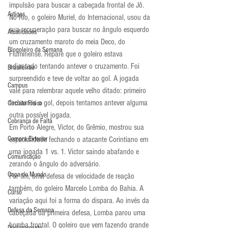
impulsão para buscar a cabeçada frontal de Jô.
Artigos
No Rio, o goleiro Muriel, do Internacional, usou da 
sua recuperação para buscar no ângulo esquerdo 
Atualidades
um cruzamento maroto do meia Deco, do 
Blogoleiro da Semana
Fluminense. Repare que o goleiro estava 
adiantado tentando antever o cruzamento. Foi 
Brasileirão
surpreendido e teve de voltar ao gol. A jogada 
Campus
vale para relembrar aquele velho ditado: primeiro 
fechamos o gol, depois tentamos antever alguma 
Circuito Físico
outra possível jogada.
Cobrança de Falta
Em Porto Alegre, Victor, do Grêmio, mostrou sua 
Compra Exterior
especialidade fechando o atacante Corintiano em 
uma jogada 1 vs. 1. Victor saindo abafando e 
Comunicação
zerando o ângulo do adversário.
Copa do Mundo
Por fim, uma defesa de velocidade de reação 
também, do goleiro Marcelo Lomba do Bahia. A 
Curso
variação aqui foi a forma do dispara. Ao invés da 
Defesa da Semana
cabeçada da primeira defesa, Lomba parou uma 
bomba frontal. O goleiro que vem fazendo grande 