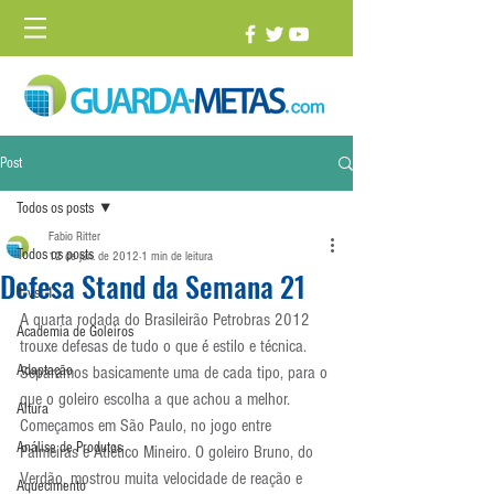
Post
Todos os posts
Fabio Ritter
Todos os posts
12 de jun. de 2012
1 min de leitura
Defesa Stand da Semana 21
1 vs. 1
A quarta rodada do Brasileirão Petrobras 2012 
Academia de Goleiros
trouxe defesas de tudo o que é estilo e técnica. 
Adaptação
Separamos basicamente uma de cada tipo, para o 
que o goleiro escolha a que achou a melhor.
Altura
Começamos em São Paulo, no jogo entre 
Análise de Produtos
Palmeiras e Atlético Mineiro. O goleiro Bruno, do 
Verdão, mostrou muita velocidade de reação e 
Aquecimento