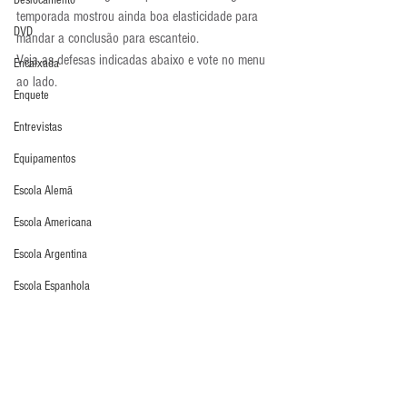
Deslocamento
temporada mostrou ainda boa elasticidade para 
DVD
mandar a conclusão para escanteio.
Veja as defesas indicadas abaixo e vote no menu 
Encaixada
ao lado.
Enquete
Entrevistas
Equipamentos
Escola Alemã
Escola Americana
Escola Argentina
Escola Espanhola
Escola Francesa
Escola Inglesa
Escola Italiana