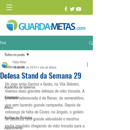
Post
Todos os posts
Fabio Ritter
Todos os posts
10 de set. de 2013
1 min de leitura
Defesa Stand da Semana 29
1 vs. 1
Do jogo entre Santos e Goiás, na Vila Belmiro, 
Academia de Goleiros
tivemos duas grandes defesas de mão trocada. A 
Adaptação
primeira selecionada é de Renan, do esmeraldino, 
que vem fazendo grande campanha. Depois de 
Altura
cobrança de falta de Cícero, no ângulo, o goleiro 
Análise de Produtos
se deslocou com grande velocidade e mostrou 
muita impulsão chegando de mão trocada para a 
Aquecimento