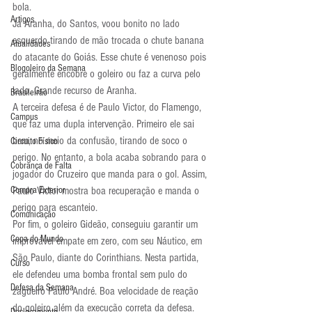
bola.
Artigos
Já Aranha, do Santos, voou bonito no lado 
esquerdo tirando de mão trocada o chute banana 
Atualidades
do atacante do Goiás. Esse chute é venenoso pois 
Blogoleiro da Semana
geralmente encobre o goleiro ou faz a curva pelo 
lado. Grande recurso de Aranha.
Brasileirão
A terceira defesa é de Paulo Victor, do Flamengo, 
Campus
que faz uma dupla intervenção. Primeiro ele sai 
bem, no meio da confusão, tirando de soco o 
Circuito Físico
perigo. No entanto, a bola acaba sobrando para o 
Cobrança de Falta
jogador do Cruzeiro que manda para o gol. Assim, 
Compra Exterior
Paulo Victor mostra boa recuperação e manda o 
perigo para escanteio.
Comunicação
Por fim, o goleiro Gideão, conseguiu garantir um 
Copa do Mundo
improvável empate em zero, com seu Náutico, em 
São Paulo, diante do Corinthians. Nesta partida, 
Curso
ele defendeu uma bomba frontal sem pulo do 
Defesa da Semana
zagueiro Paulo André. Boa velocidade de reação 
do goleiro além da execução correta da defesa.