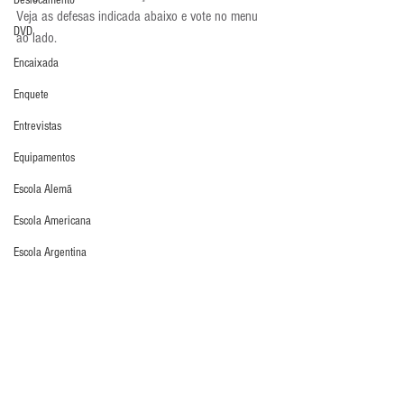
Deslocamento
Veja as defesas indicada abaixo e vote no menu 
DVD
ao lado.
Encaixada
Enquete
Entrevistas
Equipamentos
Escola Alemã
Escola Americana
Escola Argentina
Escola Espanhola
Escola Francesa
Escola Inglesa
Defesa da Semana
Escola Italiana